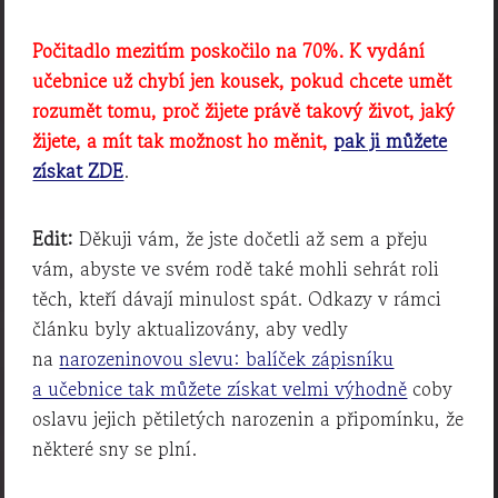
Počitadlo mezitím poskočilo na 70%. K vydání
učebnice už chybí jen kousek, pokud chcete umět
rozumět tomu, proč žijete právě takový život, jaký
žijete, a mít tak možnost ho měnit,
pak ji můžete
získat ZDE
.
Edit:
Děkuji vám, že jste dočetli až sem a přeju
vám, abyste ve svém rodě také mohli sehrát roli
těch, kteří dávají minulost spát. Odkazy v rámci
článku byly aktualizovány, aby vedly
na
narozeninovou slevu: balíček zápisníku
a učebnice tak můžete získat velmi výhodně
coby
oslavu jejich pětiletých narozenin a připomínku, že
některé sny se plní.