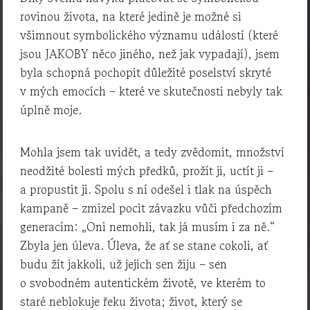
rovinou života, na které jedině je možné si
všimnout symbolického významu událostí (které
jsou JAKOBY něco jiného, než jak vypadají), jsem
byla schopná pochopit důležité poselství skryté
v mých emocích – které ve skutečnosti nebyly tak
úplně moje.
Mohla jsem tak uvidět, a tedy zvědomit, množství
neodžité bolesti mých předků, prožít ji, uctít ji –
a propustit ji. Spolu s ní odešel i tlak na úspěch
kampaně – zmizel pocit závazku vůči předchozím
generacím: „Oni nemohli, tak já musím i za ně.“
Zbyla jen úleva. Úleva, že ať se stane cokoli, ať
budu žít jakkoli, už jejich sen žiju – sen
o svobodném autentickém životě, ve kterém to
staré neblokuje řeku života; život, který se