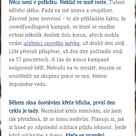
Něco není v pořádku. Neklid ve mně roste.
Tušení
něčeho zlého. Padá na mě únava a otupělost.
Zároveň jsem nervózní – to ale přikládám faktu, že
crowdfundingová kampaň, ve které se snažím
vybrat několik desítek tisíc korun, abych mohla
vydat
učebnici snového jazyka
, už druhý den stojí.
Lidé přestali přispívat, už dva dny počítadlo stojí
na 57 procentech. A čas do konce kampaně
neúprosně běží. Nebudu na to myslet, musím se
soustředit na skupinu práce se sny, kterou
dopoledne vedu.
Během rána dostávám křeče břicha, první den
cyklu je tady.
Normálně křeče nemívám, ale jsem
tak přetažená, že se tomu nedivím. Plánuju si, jak
si hned po odpolední schůzce půjdu lehnout. Jenže
když odcházím z domu,
křeče se promění