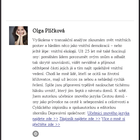
Olga Plíčková
Vyškolena v transakční analýze zkoumám svět vnitřních
postav a hledám něco jako vnitřní demokracii – nebo
ještě lépe: vnitřní ekologii. Už 25 let mě také fascinují
sny: pomáhám lidem porozumět svým snům a odhalit
tak skryté souvislosti, vidět neviděné a přijmout
odštěpené části jejich já a tím najít spolehlivé vnitřní
vedení. Chodí ke mně lidé, kteří se ocitli na životní
křižovatce, mají už leccos za sebou a nehledají rychlá
řešení. Spíše jsou připraveni trpělivě naslouchat tichému
hlásku uvnitř, který jim šeptá o návratu domů. K sobě.
Jsem autorkou učebnice snového jazyka Cestou domů -
sny jako průvodce na cestě k sebepoznání a celistvosti a
Cyklického zápisníku a spoluautorkou a editorkou
sborníku Depresivní společnost:
Učebnici snového jazyka
najdete zde >>
Zápisník najdete zde >>
Více o mně si
přečtěte zde >>