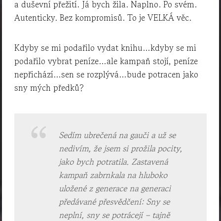
a duševní přežití. Já bych žila. Naplno. Po svém.
Autenticky. Bez kompromisů. To je VELKÁ věc.
Kdyby se mi podařilo vydat knihu…kdyby se mi
podařilo vybrat peníze…ale kampaň stojí, peníze
nepřichází…sen se rozplývá…bude potracen jako
sny mých předků?
Sedím ubrečená na gauči a už se
nedivím, že jsem si prožila pocity,
jako bych potratila. Zastavená
kampaň zabrnkala na hluboko
uložené z generace na generaci
předávané přesvědčení: Sny se
neplní, sny se potrácejí – tajně