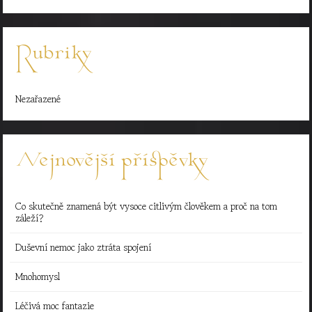
Rubriky
Nezařazené
Nejnovější příspěvky
Co skutečně znamená být vysoce citlivým člověkem a proč na tom
záleží?
Duševní nemoc jako ztráta spojení
Mnohomysl
Léčivá moc fantazie