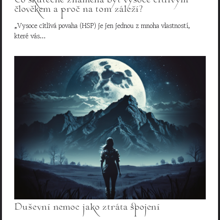
Co skutečně znamená být vysoce citlivým
člověkem a proč na tom záleží?
„Vysoce citlivá povaha (HSP) je jen jednou z mnoha vlastností,
které vás…
Duševní nemoc jako ztráta spojení