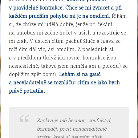
v pravidelné kontrakce. C
hce se mi zvracet a při
každém prudším pohybu mi je na omdlení.
Říkám
si, že chůze mi udělá dobře, jenže při čekání
na autobus mi začne hučet v uších a rozostřuje se
mi zrak. V ústech cítím pachuť žluče a hlava se
točí čím dál víc, asi omdlím. Z posledních sil
a v předklonu (když jdu rovně, kontrakce jsou
nesnesitelné, takové jsem neměla ani u porodu) se
doplížím zpět domů.
L
ehám si na gauč
a neovladatelně se rozpláču: cítím se jako bych
právě potratila.
Zaplavuje mě bezmoc, zoufalství,
beznaděj, pocit nenahraditelné
ztráty, které si neumím nijak