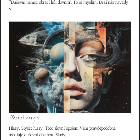
“Duševní nemoc obrací lidi dovnitř. To si myslím. Drží nás navždy
v…
Mnohomysl
Hlasy. Slyšet hlasy. Toto slovní spojení Vám pravděpodobně
asociuje duševní chorobu. Bludy,…