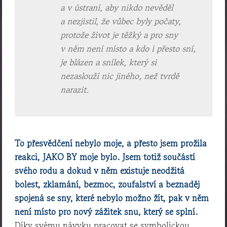
a v ústraní, aby nikdo nevěděl
a nezjistil, že vůbec byly počaty,
protože život je těžký a pro sny
v něm není místo a kdo i přesto sní,
je blázen a snílek, který si
nezaslouží nic jiného, než tvrdě
narazit.
To přesvědčení nebylo moje, a přesto jsem prožila
reakci, JAKO BY moje bylo. Jsem totiž součástí
svého rodu a dokud v něm existuje neodžitá
bolest, zklamání, bezmoc, zoufalství a beznaděj
spojená se sny, které nebylo možno žít, pak v něm
není místo pro nový zážitek snu, který se splní.
Díky svému návyku pracovat se symbolickou