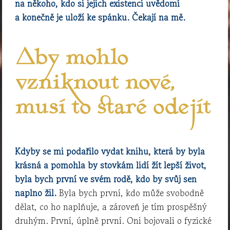
na někoho, kdo si jejich existenci uvědomí
a konečně je uloží ke spánku. Čekají na mě.
Aby mohlo
vzniknout nové,
musí to staré odejít
Kdyby se mi podařilo vydat knihu, která by byla
krásná a pomohla by stovkám lidí žít lepší život,
byla bych první ve svém rodě, kdo by svůj sen
naplno žil.
Byla bych první, kdo může svobodně
dělat, co ho naplňuje, a zároveň je tím prospěšný
druhým. První, úplně první. Oni bojovali o fyzické