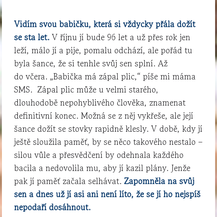
Vidím svou babičku, která si vždycky přála dožít
se sta let.
V říjnu jí bude 96 let a už přes rok jen
leží, málo jí a pije, pomalu odchází, ale pořád tu
byla šance, že si tenhle svůj sen splní. Až
do včera. „Babička má zápal plic,“ píše mi máma
SMS. Zápal plic může u velmi starého,
dlouhodobě nepohyblivého člověka, znamenat
definitivní konec. Možná se z něj vykřeše, ale její
šance dožít se stovky rapidně klesly. V době, kdy jí
ještě sloužila paměť, by se něco takového nestalo –
silou vůle a přesvědčení by odehnala každého
bacila a nedovolila mu, aby jí kazil plány. Jenže
pak jí paměť začala selhávat.
Zapomněla na svůj
sen a dnes už jí asi ani není líto, že se jí ho nejspíš
nepodaří dosáhnout.