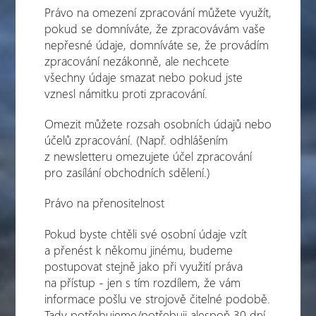
Právo na omezení zpracování můžete využít,
pokud se domníváte, že zpracovávám vaše
nepřesné údaje, domníváte se, že provádím
zpracování nezákonně, ale nechcete
všechny údaje smazat nebo pokud jste
vznesl námitku proti zpracování.
Omezit můžete rozsah osobních údajů nebo
účelů zpracování. (Např. odhlášením
z newsletteru omezujete účel zpracování
pro zasílání obchodních sdělení.)
Právo na přenositelnost
Pokud byste chtěli své osobní údaje vzít
a přenést k někomu jinému, budeme
postupovat stejně jako při využití práva
na přístup - jen s tím rozdílem, že vám
informace pošlu ve strojově čitelné podobě.
Tady potřebujeme/potřebuji alespoň 30 dní.