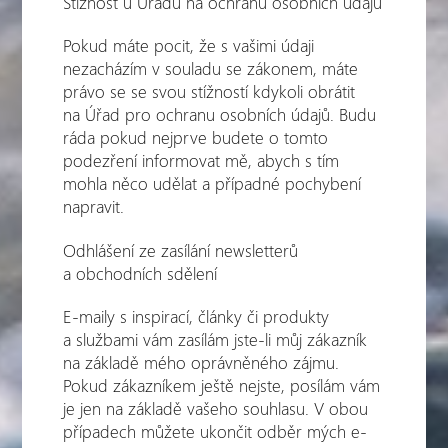
Stížnost u Úřadu na ochranu osobních údajů
Pokud máte pocit, že s vašimi údaji
nezacházím v souladu se zákonem, máte
právo se se svou stížností kdykoli obrátit
na Úřad pro ochranu osobních údajů. Budu
ráda pokud nejprve budete o tomto
podezření informovat mě, abych s tím
mohla něco udělat a případné pochybení
napravit.
Odhlášení ze zasílání newsletterů
a obchodních sdělení
E-maily s inspirací, články či produkty
a službami vám zasílám jste-li můj zákazník
na základě mého oprávněného zájmu.
Pokud zákazníkem ještě nejste, posílám vám
je jen na základě vašeho souhlasu. V obou
případech můžete ukončit odběr mých e-