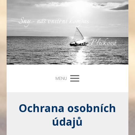
Sny - náš vnitřní kompas
Olga Plíčková
MENU
Ochrana osobních
údajů