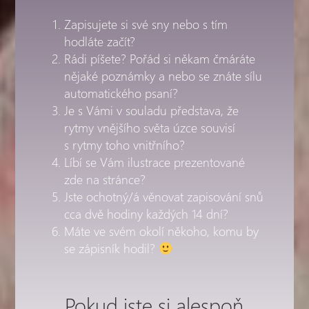
Zapisujete si své sny nebo s tím
hodláte začít?
Rádi píšete? Pořád si někam čmáráte
nějaké poznámky a nebo se znáte sílu
automatického psaní?
Je s Vámi v souladu představa, že
rytmy vnějšího světa úzce souvisí
s rytmy toho vnitřního?
Líbí se Vám ilustrace prezentované
zde na stránce?
Jste ochotný/á věnovat zapisování snů
cca dvě hodiny každých 14 dní?
Máte ve svém okolí někoho, komu by
se zápisník hodil?
Pokud jste si alespoň