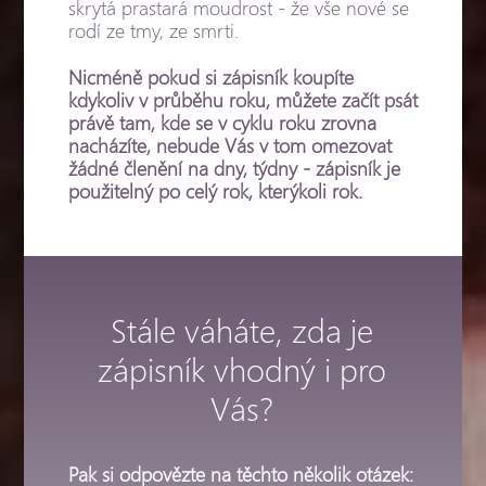
skrytá prastará moudrost - že vše nové se
rodí ze tmy, ze smrti.
Nicméně pokud si zápisník koupíte
kdykoliv v průběhu roku, můžete začít psát
právě tam, kde se v cyklu roku zrovna
nacházíte, nebude Vás v tom omezovat
žádné členění na dny, týdny - zápisník je
použitelný po celý rok, kterýkoli rok.
Stále váháte, zda je
zápisník vhodný i pro
Vás?
Pak si odpovězte na těchto několik otázek: