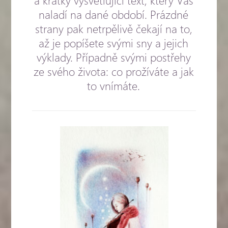
a krátký vysvětlující text, který Vás
naladí na dané období. Prázdné
strany pak netrpělivě čekají na to,
až je popíšete svými sny a jejich
výklady. Případně svými postřehy
ze svého života: co prožíváte a jak
to vnímáte.