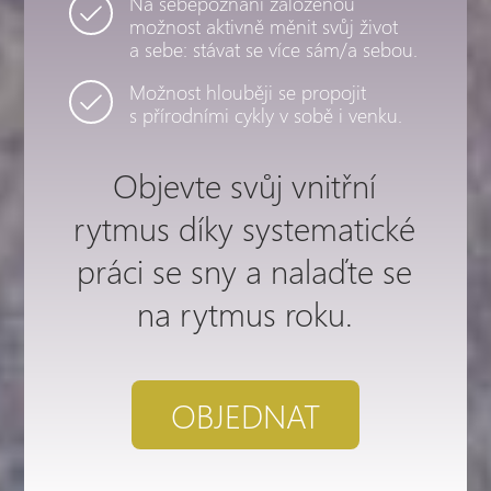
Na sebepoznání založenou
možnost aktivně měnit svůj život
a sebe: stávat se více sám/a sebou.
Možnost hlouběji se propojit
s přírodními cykly v sobě i venku.
Objevte svůj vnitřní
rytmus díky systematické
práci se sny a nalaďte se
na rytmus roku.
OBJEDNAT