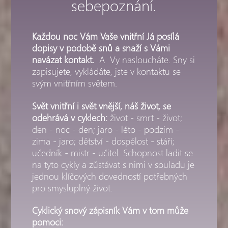
sebepoznání.
Každou noc Vám Vaše vnitřní Já posílá
dopisy v podobě snů a snaží s Vámi
navázat kontakt.
A Vy nasloucháte. Sny si
zapisujete, vykládáte, jste v kontaktu se
svým vnitřním světem.
Svět vnitřní i svět vnější, náš život, se
odehrává v cyklech:
život - smrt - život;
den - noc - den; jaro - léto - podzim -
zima - jaro; dětství - dospělost - stáří;
učedník - mistr - učitel. Schopnost ladit se
na tyto cykly a zůstávat s nimi v souladu je
jednou klíčových dovedností potřebných
pro smysluplný život.
Cyklický snový zápisník Vám v tom může
pomoci: