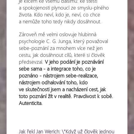
je klíčem ke všemu dalšímu: ke štěstí
a spokojenosti plynoucí ze smyslu-plného
života. Kdo neví, kdo je, neví, co chce
a nemůže toho tedy nikdy dosáhnout.
Zároveň mě velmi oslovuje hlubinná
psychologie C. G. Junga, který považoval
sebe-poznání za mnohem více než jen
cestu, jak dosáhnout cílů, které si člověk
předsevzal.
V jeho podání je poznávání
sebe sama - a integrace toho, co je
poznáno - nástrojem sebe-realizace,
nástrojem odhalování toho, kdo
ve skutečnosti jsem a nacházení cest, jak
toto poznání žít v realitě. Pravdivost k sobě.
Autenticita.
Jak řekl Jan Werich: \"Když už člověk jednou