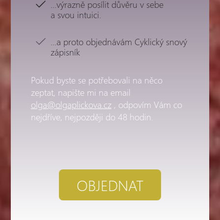
...výrazně posílit důvěru v sebe
a svou intuici.
...a proto objednávám Cyklický snový
zápisník
Pokud byste se potřebovali na něco
zeptat, napište mi na email
olga@olgaplickova.cz
, odpovím Vám co
nejdříve, nejpozději do 48 hodin.
OBJEDNAT