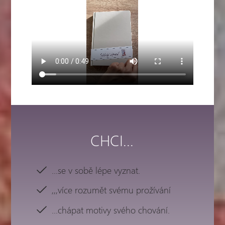
CHCI...
...se v sobě lépe vyznat.
,,,více rozumět svému prožívání
...chápat motivy svého chování.