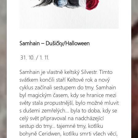
Samhain – Dušičky/Halloween
10. / 1. 11.
Samhain je vlastně keltský Silvestr. Tímto
svátkem končili staří Keltové rok a nový
cyklus začínali sestupem do tmy. Samhain
byl magickým časem, kdy se hranice mezi
světy stala propustnější, bylo možné mluvit
s dušemi zemřelých… byla to doba, kdy se
celý svět připravoval na nadcházející
sestup do tmy… tajemné tmy, kotlíku
bohyně Ceridwen, kotlíku smrti všech věcí,