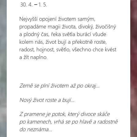
4.
–
1. 5.
Nejvyšší opojení životem samým,
propadáme magii života, divoký, živočišný
a plodný čas, řeka světla burácí všude
kolem nás, život bují a překotně roste,
radost, hojnost, světlo, všechno chce kvést
a žít naplno.
Země se plní životem až po okraj...
Nový život roste a bují...
Z pramene je potok, který divoce skáče
po kamenech, vrhá se po hlavě a radostně
do neznáma…