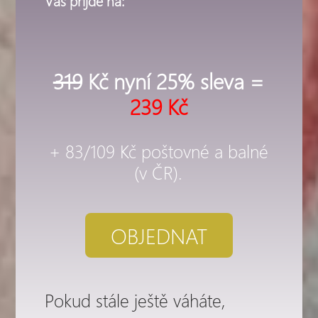
319
Kč nyní 25% sleva =
239 Kč
+ 83/109 Kč poštovné a balné
(v ČR).
OBJEDNAT
Pokud stále ještě váháte,