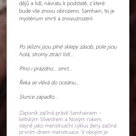
dějů a lidí, návratu k podstatě, z které
bude vše znovu obrozeno. Samhain, to je
mystérium smrti a znovuzrození.
Po sklizni jsou plné sklepy zásob, pole jsou
holá, stromy ztrácí listí…
Plno i prázdno… smrt…
Řeka se vlévá do oceánu…
Slunce zapadlo…
Zápisník začíná právě Samhainem -
keltským Silvestrem a Novým rokem,
stejně jako menstruační cyklus ženy začíná
prvním dnem menstruace. V obojím je