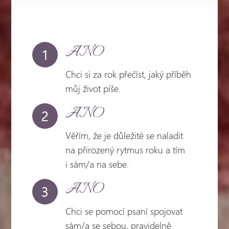
ANO
1
Chci si za rok přečíst, jaký příběh
můj život píše.
ANO
2
Věřím, že je důležité se naladit
na přirozený rytmus roku a tím
i sám/a na sebe.
ANO
3
Chci se pomocí psaní spojovat
sám/a se sebou, pravidelně