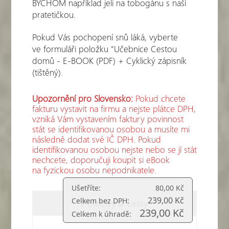
BYCHOM například jeli na tobogánu s naší
pratetičkou.
Pokud Vás pochopení snů láká, vyberte
ve formuláři položku "Učebnice Cestou
domů - E-BOOK (PDF) + Cyklický zápisník
(tištěný).
Upozornění pro Slovensko:
Pokud chcete
fakturu vystavit na firmu a nejste plátce DPH,
vzniká Vám vystavením faktury povinnost
stát se identifikovanou osobou a musíte mi
následně dodat své IČ DPH. Pokud
identifikovanou osobou nejste nebo se jí stát
nechcete, doporučuji koupit si eBook
na fyzickou osobu nepodnikatele.
Ušetříte:
80,00 Kč
239,00 Kč
Celkem bez DPH:
Položky a ceny
239,00 Kč
Celkem k úhradě: