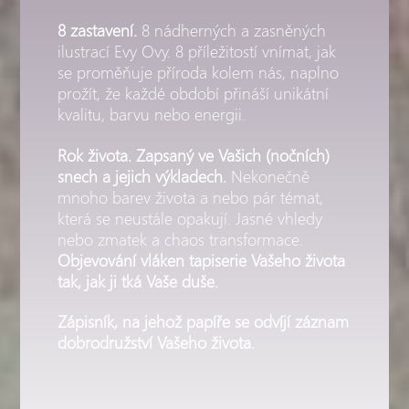
8 zastavení.
8 nádherných a zasněných
ilustrací Evy Ovy. 8 příležitostí vnímat, jak
se proměňuje příroda kolem nás, naplno
prožít, že každé období přináší unikátní
kvalitu, barvu nebo energii.
Rok života.
Zapsaný ve Vašich (nočních)
snech a jejich výkladech.
Nekonečně
mnoho barev života a nebo pár témat,
která se neustále opakují. Jasné vhledy
nebo zmatek a chaos transformace.
Objevování vláken tapiserie Vašeho života
tak, jak ji tká Vaše duše.
Zápisník, na jehož papíře se odvíjí záznam
dobrodružství Vašeho života.