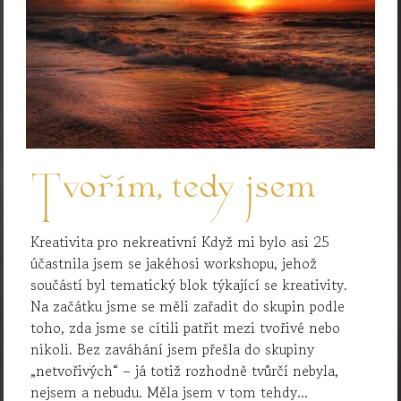
Tvořím, tedy jsem
Kreativita pro nekreativní Když mi bylo asi 25
účastnila jsem se jakéhosi workshopu, jehož
součástí byl tematický blok týkající se kreativity.
Na začátku jsme se měli zařadit do skupin podle
toho, zda jsme se cítili patřit mezi tvořivé nebo
nikoli. Bez zaváhání jsem přešla do skupiny
„netvořivých“ – já totiž rozhodně tvůrčí nebyla,
nejsem a nebudu. Měla jsem v tom tehdy...