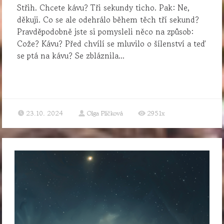
Střih. Chcete kávu? Tři sekundy ticho. Pak: Ne,
děkuji. Co se ale odehrálo během těch tří sekund?
Pravděpodobně jste si pomysleli něco na způsob:
Cože? Kávu? Před chvílí se mluvilo o šílenství a teď
se ptá na kávu? Se zbláznila...
23.10. 2024
Olga Plíčková
2951x