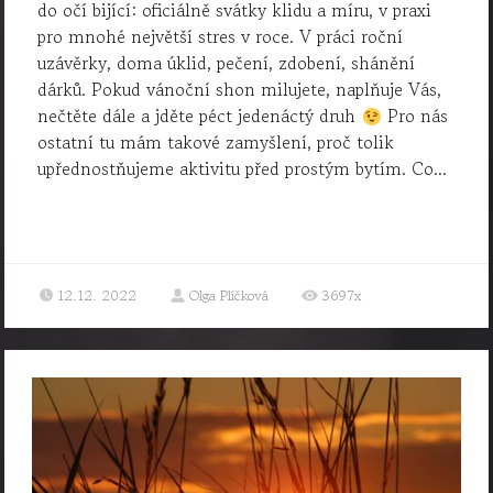
do očí bijící: oficiálně svátky klidu a míru, v praxi
pro mnohé největší stres v roce. V práci roční
uzávěrky, doma úklid, pečení, zdobení, shánění
dárků. Pokud vánoční shon milujete, naplňuje Vás,
nečtěte dále a jděte péct jedenáctý druh
Pro nás
ostatní tu mám takové zamyšlení, proč tolik
upřednostňujeme aktivitu před prostým bytím. Co...
12.12. 2022
Olga Plíčková
3697x