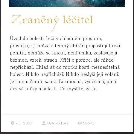
Zraněný léčitel
Úvod do bolesti Leží v chladném prostoru,
prostupuje jí hrůza a temný chřtán propasti ji hrozí
pohltit, nemůže se hnout, není úniku, zaplavuje ji
bezmoc, vztek, strach. Křičí o pomoc, ale nikdo
nepřichází. Chlad až do morku kostí, nesnesitelná
bolest. Nikdo nepřichází. Nikdo neslyší její volání.
Je sama. Zemře sama. Bezmocná, vyděšená, plná
děsivé hrůzy a bolesti. Co myslíte, že to...
7.1. 2023
Olga Plíčková
5067x