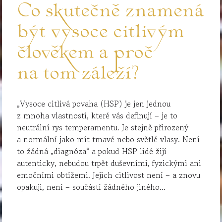
Co skutečně znamená
být vysoce citlivým
člověkem a proč
na tom záleží?
„Vysoce citlivá povaha (HSP) je jen jednou
z mnoha vlastností, které vás definují – je to
neutrální rys temperamentu. Je stejně přirozený
a normální jako mít tmavé nebo světlé vlasy. Není
to žádná „diagnóza“ a pokud HSP lidé žijí
autenticky, nebudou trpět duševními, fyzickými ani
emočními obtížemi. Jejich citlivost není – a znovu
opakuji, není – součástí žádného jiného...