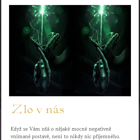
Zlo v nás
Když se Vám zdá o nějaké mocné negativně
vnímané postavě, není to nikdy nic příjemného.