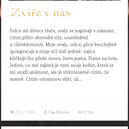
Zvíře v nás
Srdce mi divoce tluče, svaly se napínají v námaze,
cítím příliv obrovské síly, soustředění
a cílevědomosti. Moje svaly, srdce, plíce bezchybně
spolupracují a moje oči vidí jediné: zajíce
kličkujícího přede mnou. Jsem puma. Puma na lovu.
Jediné, co mě zajímá je nyní moje kořist, která se
mi snaží uniknout, ale já vítězoslavně cítím, že
marně. Cítím omamnou vůni, už...
23.2. 2024
Olga Plíčková
3729x