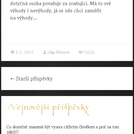
dotyčná osoba považuje za zraňující. Má to své
výhody i nevýhody, já se zde chci zaměřit
na výhody....
5.2. 2022
Olga Plíčková
7122x
←
Starší příspěvky
Nejnovější příspěvky
Co skutečně znamená být vysoce citlivým člověkem a proč na tom
záleží?