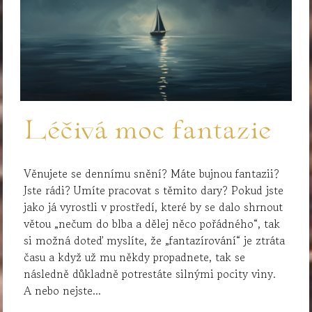
Léčivá moc fantazie
Věnujete se dennímu snění? Máte bujnou fantazii?
Jste rádi? Umíte pracovat s těmito dary? Pokud jste
jako já vyrostli v prostředí, které by se dalo shrnout
větou „nečum do blba a dělej něco pořádného“, tak
si možná doteď myslíte, že „fantazírování“ je ztráta
času a když už mu někdy propadnete, tak se
následně důkladně potrestáte silnými pocity viny.
A nebo nejste...