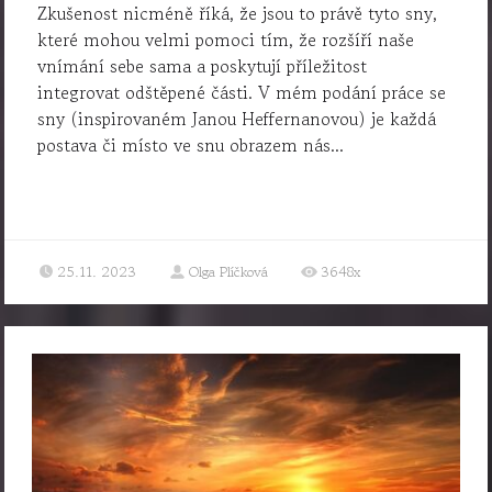
Zkušenost nicméně říká, že jsou to právě tyto sny,
které mohou velmi pomoci tím, že rozšíří naše
vnímání sebe sama a poskytují příležitost
integrovat odštěpené části. V mém podání práce se
sny (inspirovaném Janou Heffernanovou) je každá
postava či místo ve snu obrazem nás...
25.11. 2023
Olga Plíčková
3648x