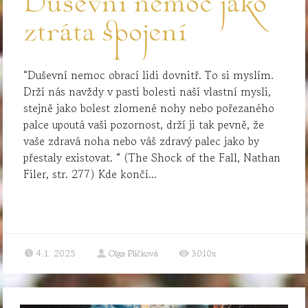
Duševní nemoc jako
ztráta spojení
“Duševní nemoc obrací lidi dovnitř. To si myslím.
Drží nás navždy v pasti bolesti naší vlastní mysli,
stejně jako bolest zlomené nohy nebo pořezaného
palce upoutá vaši pozornost, drží ji tak pevně, že
vaše zdravá noha nebo váš zdravý palec jako by
přestaly existovat. “ (The Shock of the Fall, Nathan
Filer, str. 277) Kde končí...
4.1. 2025
Olga Plíčková
3010x