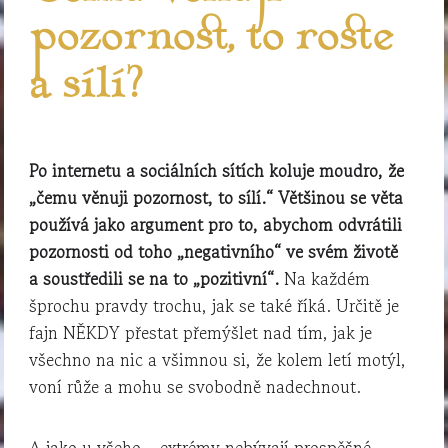
pozornost, to roste
a sílí?
Po internetu a sociálních sítích koluje moudro, že
„čemu věnuji pozornost, to sílí.“ Většinou se věta
používá jako argument pro to, abychom odvrátili
pozornosti od toho „negativního“ ve svém životě
a soustředili se na to „pozitivní“.
Na každém
šprochu pravdy trochu, jak se také říká. Určitě je
fajn NĚKDY přestat přemýšlet nad tím, jak je
všechno na nic a všimnou si, že kolem letí motýl,
voní růže a mohu se svobodně nadechnout.
A jako u všeho – extrémy nebývají prospěšné