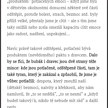
„produktem“ potlačených emocí – když jsme byli
v dětstvím okolnostmi donuceni některé své části
odštěpit, protože bolest, strach, bezmoc atd. byly
příliš velké, přestaly jsme je cítit – ale s tím jsme
taky snížili nebo zcela omezili kapacitu cítit emoce
jako radost, nadšení, uspokojení…
Navíc právě takové odštěpení, potlačení bývá
produktem (nevědomého) paktu s dravcem.
Dalo
by se říci, že bubák i dravec jsou dvě strany téže
mince: kde jsou potlačené, odštěpené části, tam je
také tyran, který je zakázal a způsobil, že jsme je
vůbec potlačili
; despota, který zneužil naší
(dětské) bezmoci, naivity a křehkosti, aby nám
namluvil, že „to se nedělá“, „to se nesmí“ a „když
budeš takový/á, nikdo tě nebude mít rád“ a další
perly.