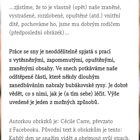
…zjistíme, že to je vlastně (opět) naše zraněné,
vystrašené, rozzlobené, opuštěné (atd.) vnitřní
dítě, pochováme ho, jsme mu dobrým rodičem
(předposlední obrázek)…
Práce se sny je neoddělitelně spjatá s prací
s vytěsněnými, zapomenutými, opuštěnými,
zraněnými obsahy. Ve snech potkáváme naše
odštěpené části, které někdy dlouhým
zanedbáváním nabraly bubákovské rysy. Je dobré
vědět, co s nimi, jak je (a tím sebe) léčit. Výše
uvedené je jeden z možných způsobů.
Autorkou obrázků je: Cécile Carre, převzato
z Facebooku. Původní text k obrázkům je tento:
Každý den se snažím vidět a obejmout svůj strach,