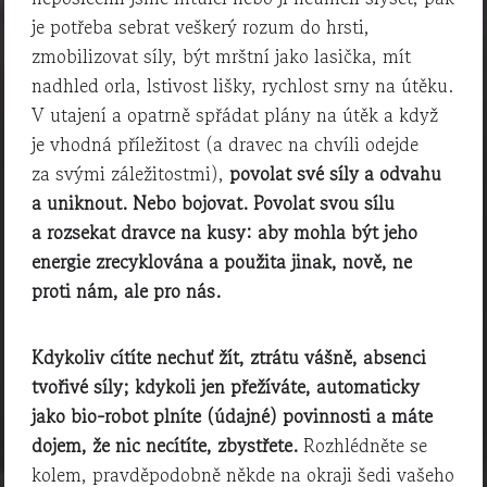
je potřeba sebrat veškerý rozum do hrsti,
zmobilizovat síly, být mrštní jako lasička, mít
nadhled orla, lstivost lišky, rychlost srny na útěku.
V utajení a opatrně spřádat plány na útěk a když
je vhodná příležitost (a dravec na chvíli odejde
za svými záležitostmi),
povolat své síly a odvahu
a uniknout. Nebo bojovat. Povolat svou sílu
a rozsekat dravce na kusy: aby mohla být jeho
energie zrecyklována a použita jinak, nově, ne
proti nám, ale pro nás.
Kdykoliv cítíte nechuť žít, ztrátu vášně, absenci
tvořivé síly; kdykoli jen přežíváte, automaticky
jako bio-robot plníte (údajné) povinnosti a máte
dojem, že nic necítíte, zbystřete.
Rozhlédněte se
kolem, pravděpodobně někde na okraji šedi vašeho