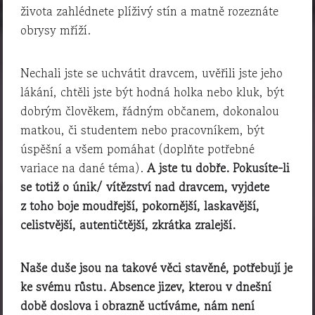
života zahlédnete plíživý stín a matně rozeznáte
obrysy mříží.
Nechali jste se uchvátit dravcem, uvěřili jste jeho
lákání, chtěli jste být hodná holka nebo kluk, být
dobrým člověkem, řádným občanem, dokonalou
matkou, či studentem nebo pracovníkem, být
úspěšní a všem pomáhat (doplňte potřebné
variace na dané téma).
A jste tu dobře. Pokusíte-li
se totiž o únik/ vítězství nad dravcem, vyjdete
z toho boje moudřejší, pokornější, laskavější,
celistvější, autentičtější, zkrátka zralejší.
Naše duše jsou na takové věci stavěné, potřebují je
ke svému růstu. Absence jizev, kterou v dnešní
době doslova i obrazně uctíváme, nám není