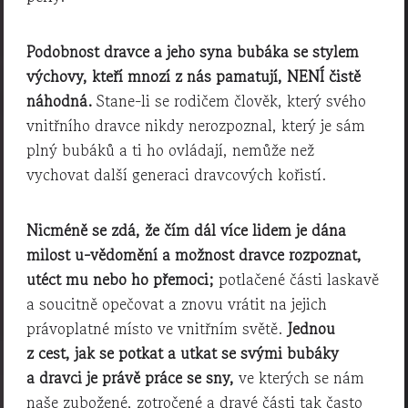
Podobnost dravce a jeho syna bubáka se stylem
výchovy, kteří mnozí z nás pamatují, NENÍ čistě
náhodná.
Stane-li se rodičem člověk, který svého
vnitřního dravce nikdy nerozpoznal, který je sám
plný bubáků a ti ho ovládají, nemůže než
vychovat další generaci dravcových kořistí.
Nicméně se zdá, že čím dál více lidem je dána
milost u-vědomění a možnost dravce rozpoznat,
utéct mu nebo ho přemoci;
potlačené části laskavě
a soucitně opečovat a znovu vrátit na jejich
právoplatné místo ve vnitřním světě.
Jednou
z cest, jak se potkat a utkat se svými bubáky
a dravci je právě práce se sny,
ve kterých se nám
naše zubožené, zotročené a dravé části tak často