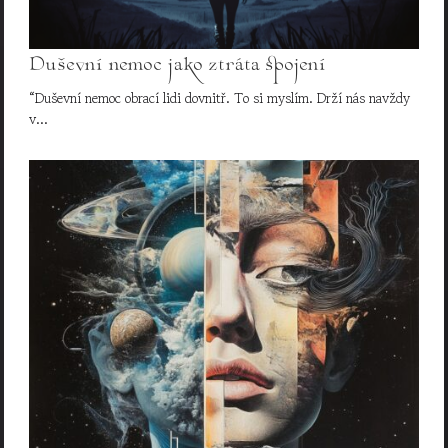
Duševní nemoc jako ztráta spojení
“Duševní nemoc obrací lidi dovnitř. To si myslím. Drží nás navždy
v…