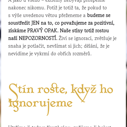
nakonec nikomu. Potíž je totiž ta, že pokud to
s výše uvedenou větou přeženeme a
budeme se
soustředit JEN na to, co považujeme za pozitivní,
získáme PRAVÝ OPAK. Naše stíny totiž rostou
naší NEPOZORNOSTÍ.
Živí se ignorací, zvětšuje je
snaha je potlačit, nevšímat si jich; dělání, že je
nevidíme je vykrmí do obřích rozměrů.
Stín roste, když ho
ignorujeme