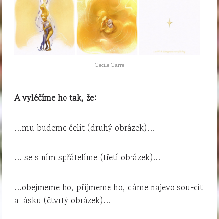
Cecile Carre
A vyléčíme ho tak, že:
…mu budeme čelit (druhý obrázek)…
… se s ním spřátelíme (třetí obrázek)…
…obejmeme ho, přijmeme ho, dáme najevo sou-cit
a lásku (čtvrtý obrázek)…