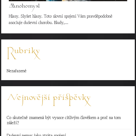
Mnohomysl
Hlasy. Slyšet hlasy. Toto slovní spojení Vám pravděpodobně
asociuje duševní chorobu. Bludy,…
Rubriky
Nezařazené
Nejnovější příspěvky
Co skutečně znamená být vysoce citlivým člověkem a proč na tom
záleží?
Duševní nemoc jako ztráta spojení