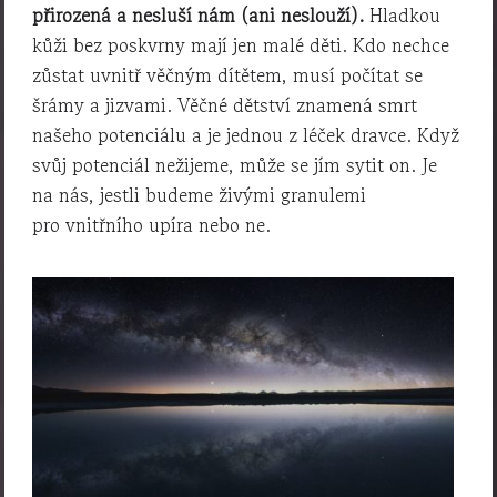
přirozená a nesluší nám (ani neslouží).
Hladkou
kůži bez poskvrny mají jen malé děti. Kdo nechce
zůstat uvnitř věčným dítětem, musí počítat se
šrámy a jizvami. Věčné dětství znamená smrt
našeho potenciálu a je jednou z léček dravce. Když
svůj potenciál nežijeme, může se jím sytit on. Je
na nás, jestli budeme živými granulemi
pro vnitřního upíra nebo ne.