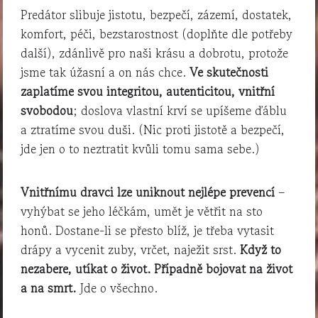
Predátor slibuje jistotu, bezpečí, zázemí, dostatek,
komfort, péči, bezstarostnost (doplňte dle potřeby
další), zdánlivě pro naši krásu a dobrotu, protože
jsme tak úžasní a on nás chce.
Ve skutečnosti
zaplatíme svou integritou, autenticitou, vnitřní
svobodou
; doslova vlastní krví se upíšeme ďáblu
a ztratíme svou duši. (Nic proti jistotě a bezpečí,
jde jen o to neztratit kvůli tomu sama sebe.)
Vnitřnímu dravci lze uniknout nejlépe prevencí
–
vyhýbat se jeho léčkám, umět je větřit na sto
honů. Dostane-li se přesto blíž, je třeba vytasit
drápy a vycenit zuby, vrčet, naježit srst.
Když to
nezabere, utíkat o život. Případně bojovat na život
a na smrt.
Jde o všechno.