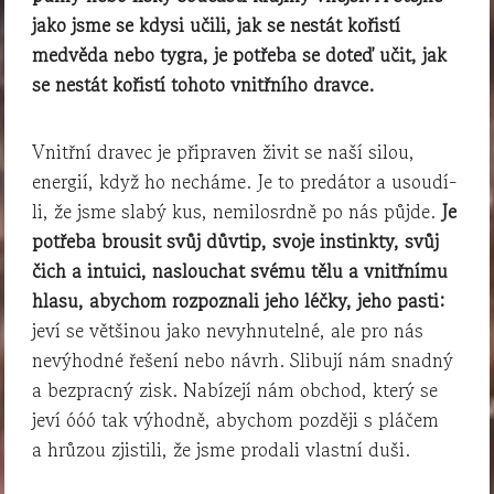
jako jsme se kdysi učili, jak se nestát kořistí
medvěda nebo tygra, je potřeba se doteď učit, jak
se nestát kořistí tohoto vnitřního dravce.
Vnitřní dravec je připraven živit se naší silou,
energií, když ho necháme. Je to predátor a usoudí-
li, že jsme slabý kus, nemilosrdně po nás půjde.
Je
potřeba brousit svůj důvtip, svoje instinkty, svůj
čich a intuici, naslouchat svému tělu a vnitřnímu
hlasu, abychom rozpoznali jeho léčky, jeho pasti:
jeví se většinou jako nevyhnutelné, ale pro nás
nevýhodné řešení nebo návrh. Slibují nám snadný
a bezpracný zisk. Nabízejí nám obchod, který se
jeví óóó tak výhodně, abychom později s pláčem
a hrůzou zjistili, že jsme prodali vlastní duši.