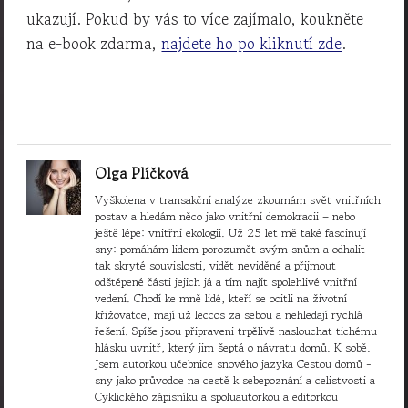
ukazují. Pokud by vás to více zajímalo, koukněte
na e-book zdarma,
najdete ho po kliknutí zde
.
Olga Plíčková
Vyškolena v transakční analýze zkoumám svět vnitřních
postav a hledám něco jako vnitřní demokracii – nebo
ještě lépe: vnitřní ekologii. Už 25 let mě také fascinují
sny: pomáhám lidem porozumět svým snům a odhalit
tak skryté souvislosti, vidět neviděné a přijmout
odštěpené části jejich já a tím najít spolehlivé vnitřní
vedení. Chodí ke mně lidé, kteří se ocitli na životní
křižovatce, mají už leccos za sebou a nehledají rychlá
řešení. Spíše jsou připraveni trpělivě naslouchat tichému
hlásku uvnitř, který jim šeptá o návratu domů. K sobě.
Jsem autorkou učebnice snového jazyka Cestou domů -
sny jako průvodce na cestě k sebepoznání a celistvosti a
Cyklického zápisníku a spoluautorkou a editorkou