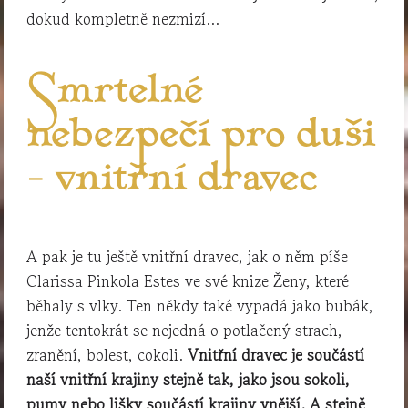
dokud kompletně nezmizí…
Smrtelné
nebezpečí pro duši
– vnitřní dravec
A pak je tu ještě vnitřní dravec, jak o něm píše
Clarissa Pinkola Estes ve své knize Ženy, které
běhaly s vlky. Ten někdy také vypadá jako bubák,
jenže tentokrát se nejedná o potlačený strach,
zranění, bolest, cokoli.
Vnitřní dravec je součástí
naší vnitřní krajiny stejně tak, jako jsou sokoli,
pumy nebo lišky součástí krajiny vnější. A stejně