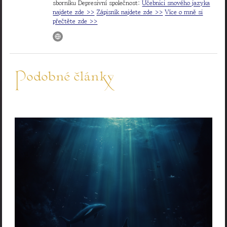
sborníku Depresivní společnost:
Učebnici snového jazyka
najdete zde >>
Zápisník najdete zde >>
Více o mně si
přečtěte zde >>
Podobné články