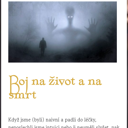
Boj na život a na
smrt
Když jsme (byli) naivní a padli do léčky,
neposlechli jsme intuici nebo ji neuměli slyšet, pak