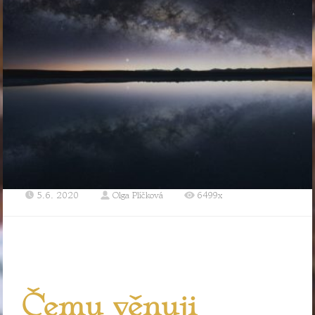
5.6. 2020
Olga Plíčková
6499x
Čemu věnuji