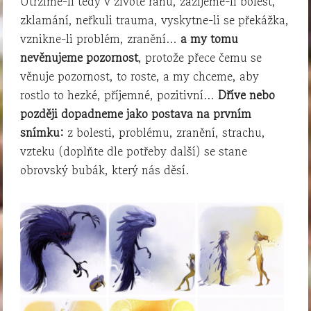
Utržíme-li tedy v životě ránu, zažijeme-li bolest,
zklamání, neřkuli trauma, vyskytne-li se překážka,
vznikne-li problém, zranění…
a my tomu
nevěnujeme pozornost
, protože přece čemu se
věnuje pozornost, to roste, a my chceme, aby
rostlo to hezké, příjemné, pozitivní…
Dříve nebo
později dopadneme jako postava na prvním
snímku:
z bolesti, problému, zranění, strachu,
vzteku (doplňte dle potřeby další) se stane
obrovský bubák, který nás děsí.