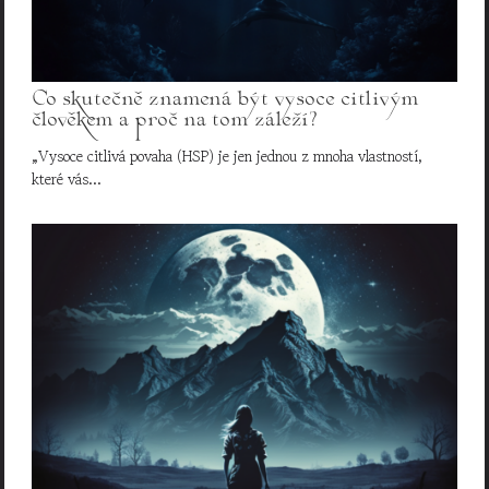
Co skutečně znamená být vysoce citlivým
člověkem a proč na tom záleží?
„Vysoce citlivá povaha (HSP) je jen jednou z mnoha vlastností,
které vás…