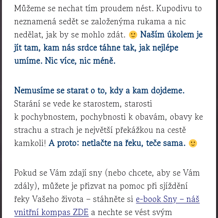
Můžeme se nechat tím proudem nést. Kupodivu to
neznamená sedět se založenýma rukama a nic
nedělat, jak by se mohlo zdát.
Naším úkolem je
jít tam, kam nás srdce táhne tak, jak nejlépe
umíme. Nic více, nic méně.
Nemusíme se starat o to, kdy a kam dojdeme.
Starání se vede ke starostem, starosti
k pochybnostem, pochybnosti k obavám, obavy ke
strachu a strach je největší překážkou na cestě
kamkoli!
A proto: netlačte na řeku, teče sama.
Pokud se Vám zdají sny (nebo chcete, aby se Vám
zdály), můžete je přizvat na pomoc při sjíždění
řeky Vašeho života – stáhněte si
e-book Sny – náš
vnitřní kompas ZDE
a nechte se vést svým