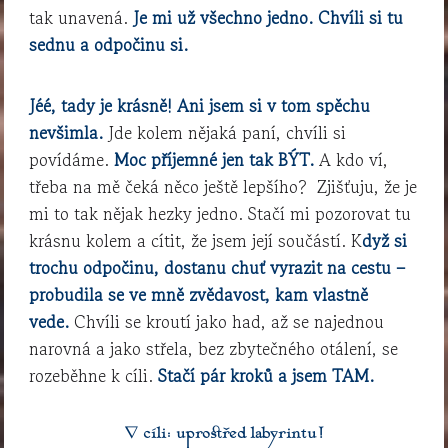
tak unavená.
Je mi už všechno jedno. Chvíli si tu
sednu a odpočinu si.
Jéé, tady je krásně! Ani jsem si v tom spěchu
nevšimla.
Jde kolem nějaká paní, chvíli si
povídáme.
Moc příjemné jen tak BÝT.
A kdo ví,
třeba na mě čeká něco ještě lepšího? Zjišťuju, že je
mi to tak nějak hezky jedno. Stačí mi pozorovat tu
krásnu kolem a cítit, že jsem její součástí. K
dyž si
trochu odpočinu, dostanu chuť vyrazit na cestu –
probudila se ve mně zvědavost, kam vlastně
vede.
Chvíli se kroutí jako had, až se najednou
narovná a jako střela, bez zbytečného otálení, se
rozeběhne k cíli.
Stačí pár kroků a jsem TAM.
V cíli: uprostřed labyrintu!