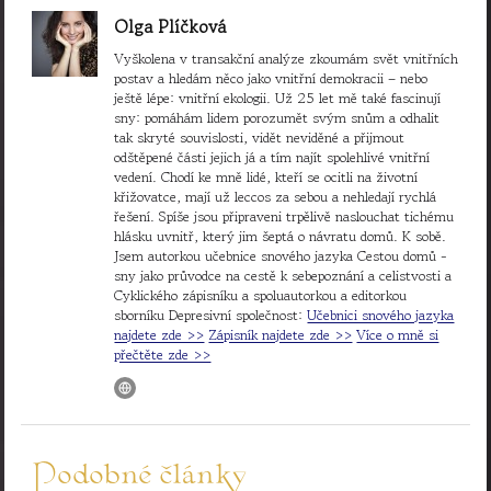
Olga Plíčková
Vyškolena v transakční analýze zkoumám svět vnitřních
postav a hledám něco jako vnitřní demokracii – nebo
ještě lépe: vnitřní ekologii. Už 25 let mě také fascinují
sny: pomáhám lidem porozumět svým snům a odhalit
tak skryté souvislosti, vidět neviděné a přijmout
odštěpené části jejich já a tím najít spolehlivé vnitřní
vedení. Chodí ke mně lidé, kteří se ocitli na životní
křižovatce, mají už leccos za sebou a nehledají rychlá
řešení. Spíše jsou připraveni trpělivě naslouchat tichému
hlásku uvnitř, který jim šeptá o návratu domů. K sobě.
Jsem autorkou učebnice snového jazyka Cestou domů -
sny jako průvodce na cestě k sebepoznání a celistvosti a
Cyklického zápisníku a spoluautorkou a editorkou
sborníku Depresivní společnost:
Učebnici snového jazyka
najdete zde >>
Zápisník najdete zde >>
Více o mně si
přečtěte zde >>
Podobné články