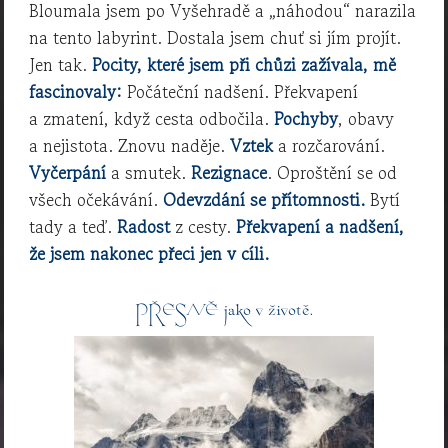
Bloumala jsem po Vyšehradě a „náhodou“ narazila
na tento labyrint. Dostala jsem chuť si jím projít.
Jen tak.
Pocity, které jsem při chůzi zažívala, mě
fascinovaly:
Počáteční nadšení. Překvapení
a zmatení, když cesta odbočila.
Pochyby
, obavy
a nejistota. Znovu naděje.
Vztek
a rozčarování.
Vyčerpání
a smutek.
Rezignace
. Oproštění se od
všech očekávání.
Odevzdání se přítomnosti.
Bytí
tady a teď.
Radost
z cesty.
Překvapení a nadšení,
že jsem nakonec přeci jen v cíli.
PŘESNĚ jako v životě.