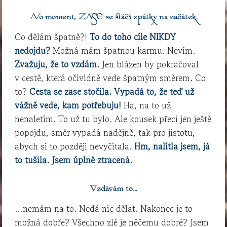
No moment, ZASE se stáčí zpátky na začátek.
Co dělám špatně?!
To do toho cíle NIKDY
nedojdu?
Možná mám špatnou karmu. Nevím.
Zvažuju, že to vzdám.
Jen blázen by pokračoval
v cestě, která očividně vede špatným směrem. Co
to?
Cesta se zase stočila. Vypadá to, že teď už
vážně vede, kam potřebuju!
Ha, na to už
nenaletím. To už tu bylo. Ale kousek přeci jen ještě
popojdu, směr vypadá nadějně, tak pro jistotu,
abych si to později nevyčítala.
Hm, nalítla jsem, já
to tušila. Jsem úplně ztracená.
Vzdávám to…
…nemám na to. Nedá nic dělat. Nakonec je to
možná dobře? Všechno zlé je něčemu dobré? Jsem