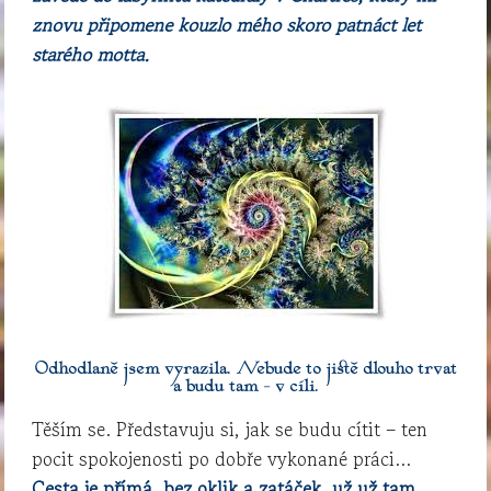
znovu připomene kouzlo mého skoro patnáct let
starého motta.
Odhodlaně jsem vyrazila. Nebude to jistě dlouho trvat
a budu tam – v cíli.
Těším se. Představuju si, jak se budu cítit – ten
pocit spokojenosti po dobře vykonané práci…
Cesta je přímá, bez oklik a zatáček, už už tam