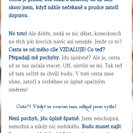
skoro jsem, když náhle nečekaně a prudce zatočí
doprava.
No toto!
Ale dobře, nedá se nic dělat, koneckonců
na těch pár krocích navíc asi nesejde. Jenže co to?
Cesta se od mého cíle VZDALUJE! Co teď?
Přepadají mě pochyby.
Jdu správně? Ale jo, cesta
už se zas začala vracet. Uff, ulevilo se mi. Tak teď
už tam určitě za chvíli budu. V tom cesta zase
uhne, zatočí a rozběhne se úplně opačným
směrem!
Cože?! Vždyť se vracím tam, odkud jsem vyšla!
Není pochyb, jdu úplně špatně.
Jsem neschopná,
nemožná a nikdy nic nedokážu.
Budu muset najít