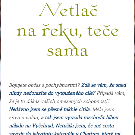
Netlač
na řeku, teče
sama
Bojujete občas s pochybnostmi?
Zdá se vám, že snad
nikdy nedorazíte do vytouženého cíle?
Připadá vám,
že je to důkaz vašich omezených schopností?
Nedávno jsem se přesně takhle cítila.
Měla jsem
zrovna volno,
a tak jsem vyrazila rozchodit blbou
náladu na Vyšehrad.
Netušila jsem, že mě cesta
zavede do labyrintu katedrály v Chartres, který mi