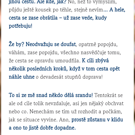
jinou cestu. Ale kde, jak?
No, než to vymyslím,
půjdu ještě kousek po téhle, stejně nevím
… A hele,
cesta se zase obrátila – už zase vede, kudy
potřebuju!
Že by? Neodvažuju se doufat
, opatrně popojdu,
váhám, zase popojdu, všechno nasvědčuje tomu,
že cesta se opravdu umoudřila.
K cíli zbývá
několik posledních kroků, když v tom cesta opět
náhle uhne
o devadesát stupňů doprava!
To si ze mě snad někdo dělá srandu!
Tentokrát se
ale od cíle tolik nevzdaluje, asi jen nějaký obchvat
nebo co. Nenechám se tím už rozhodit a počkám,
jak se situace vyvine. Ano,
prostě zůstanu v klidu
a ono to jistě dobře dopadne.