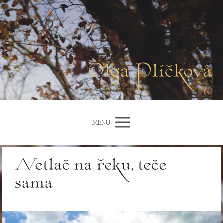
Olga Plíčková
MENU
Netlač na řeku, teče
sama