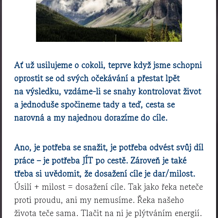
Ať už usilujeme o cokoli, teprve když jsme schopni
oprostit se od svých očekávání a přestat lpět
na výsledku, vzdáme-li se snahy kontrolovat život
a jednoduše spočineme tady a teď, cesta se
narovná a my najednou dorazíme do cíle.
Ano, je potřeba se snažit, je potřeba odvést svůj díl
práce – je potřeba JÍT po cestě. Zároveň je také
třeba si uvědomit, že dosažení cíle je dar/milost.
Úsilí + milost = dosažení cíle. Tak jako řeka neteče
proti proudu, ani my nemusíme. Řeka našeho
života teče sama. Tlačit na ni je plýtváním energií.