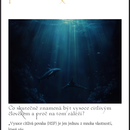
Co skutečně znamená být vysoce citlivým
člověkem a proč na tom záleží?
„Vysoce citlivá povaha (HSP) je jen jednou z mnoha vlastností,
které vás…