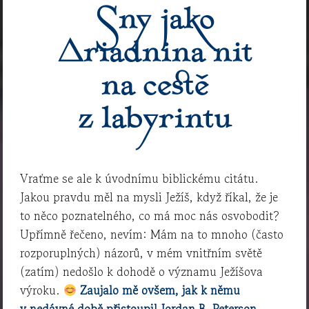
Sny jako
Ariadnina nit
na cestě
z labyrintu
Vraťme se ale k úvodnímu biblickému citátu.
Jakou pravdu měl na mysli Ježíš, když říkal, že je
to něco poznatelného, co má moc nás osvobodit?
Upřímně řečeno, nevím: Mám na to mnoho (často
rozporuplných) názorů, v mém vnitřním světě
(zatím) nedošlo k dohodě o významu Ježíšova
výroku.
Zaujalo mě ovšem, jak k němu
v nedávné době přistoupil Jordan B. Peterson,