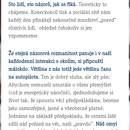
Sto lidí, sto názorů, jak se říká.
Teoreticky to
chápeme. Koneckonců tisk a sociální sítě nám
každý den přinášejí nekonečné množství „pravd“
různých lidí, ohledně čehokoliv si jen
vzpomeneme.
Že stejná názorová rozmanitost panuje i v naší
každodenní interakci s okolím, si připouští
málokdo. Většina z nás totiž jede většinu času
na autopilota.
Ten je dobrý sluha, ale zlý pán:
Abychom nemuseli neustále o všem přemýšlet
(což je energeticky náročné), zjednodušujeme si
život tak, že spoustu věcí předpokládáme, bereme
jako samozřejmé, jasné a všeobecně platné.
Jednáme na základě předpokladu, že ostatní lidé
sdílí náš pohled na věc, naši „pravdu“.
Náš omyl