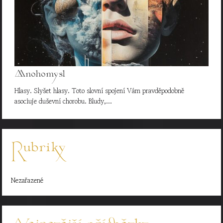
Mnohomysl
Hlasy. Slyšet hlasy. Toto slovní spojení Vám pravděpodobně
asociuje duševní chorobu. Bludy,…
Rubriky
Nezařazené