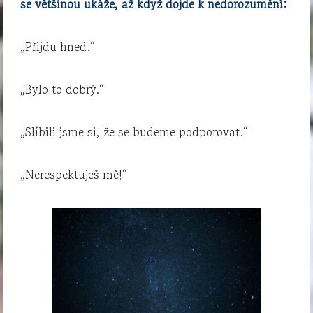
se většinou ukáže, až když dojde k nedorozumění:
„Přijdu hned.“
„Bylo to dobrý.“
„Slíbili jsme si, že se budeme podporovat.“
„Nerespektuješ mě!“