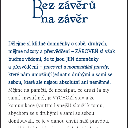
Bez závěrů
na závěr
Dělejme si klidně domněnky o sobě, druhých,
mějme názory a přesvědčení – ZÁROVEŇ si však
buďme vědomi, že to jsou JEN domněnky
a přesvědčení –
pracovní a momentální pravdy
,
které nám umožňují jednat s druhými a sami se
sebou, které ale nejsou absolutní ani neměnné.
Mějme na paměti, že nechápat, co druzí (a my
sami) myslí(me), je VÝCHOZÍ stav a že
komunikace (vnitřní i vnější) slouží k tomu,
abychom se s druhými a sami se sebou
domlouvali, co je v danou chvíli naší pravdou,