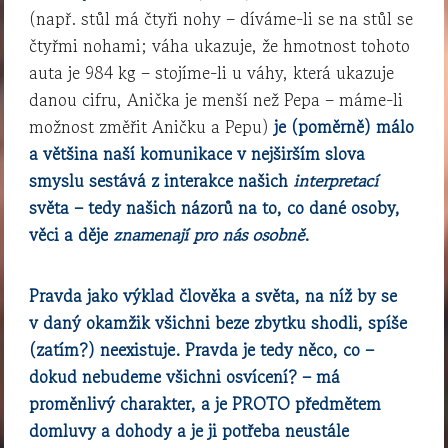
(např. stůl má čtyři nohy – díváme-li se na stůl se
čtyřmi nohami; váha ukazuje, že hmotnost tohoto
auta je 984 kg – stojíme-li u váhy, která ukazuje
danou cifru, Anička je menší než Pepa – máme-li
možnost změřit Aničku a Pepu)
je (poměrně) málo
a většina naší komunikace v nejširším slova
smyslu sestává z interakce našich
interpretací
světa – tedy našich názorů na to, co dané osoby,
věci a děje
znamenají pro nás osobně
.
Pravda jako výklad člověka a světa, na níž by se
v daný okamžik všichni beze zbytku shodli, spíše
(zatím?) neexistuje. Pravda je tedy něco, co –
dokud nebudeme všichni osvícení? – má
proměnlivý charakter, a je PROTO předmětem
domluvy a dohody a je ji potřeba neustále