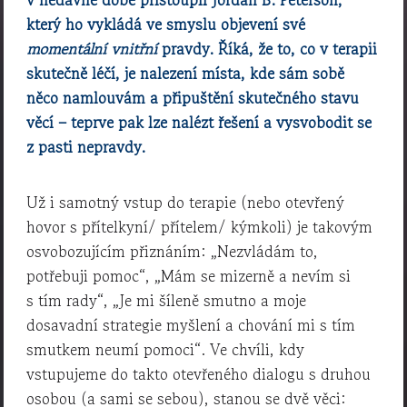
který ho vykládá ve smyslu objevení své
momentální vnitřní
pravdy. Říká, že to, co v terapii
skutečně léčí, je nalezení místa, kde sám sobě
něco namlouvám a připuštění skutečného stavu
věcí – teprve pak lze nalézt řešení a vysvobodit se
z pasti nepravdy.
Už i samotný vstup do terapie (nebo otevřený
hovor s přítelkyní/ přítelem/ kýmkoli) je takovým
osvobozujícím přiznáním: „Nezvládám to,
potřebuji pomoc“, „Mám se mizerně a nevím si
s tím rady“, „Je mi šíleně smutno a moje
dosavadní strategie myšlení a chování mi s tím
smutkem neumí pomoci“. Ve chvíli, kdy
vstupujeme do takto otevřeného dialogu s druhou
osobou (a sami se sebou), stanou se dvě věci: