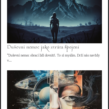
Duševní nemoc jako ztráta spojení
“Duševní nemoc obrací lidi dovnitř. To si myslím. Drží nás navždy
v…