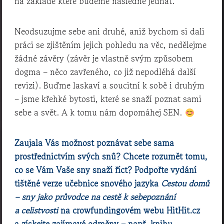
na základě které budeme následně jednat.
Neodsuzujme sebe ani druhé, aniž bychom si dali
práci se zjištěním jejich pohledu na věc, nedělejme
žádné závěry (závěr je vlastně svým způsobem
dogma – něco zavřeného, co již nepodléhá další
revizi). Buďme laskaví a soucitní k sobě i druhým
– jsme křehké bytosti, které se snaží poznat sami
sebe a svět. A k tomu nám dopomáhej SEN.
Zaujala Vás možnost poznávat sebe sama
prostřednictvím svých snů? Chcete rozumět tomu,
co se Vám Vaše sny snaží říct? Podpořte vydání
tištěné verze učebnice snového jazyka
Cestou domů
– sny jako průvodce na cestě k sebepoznání
a celistvosti
na crowfundingovém webu HitHit.cz
a získejte zajímavé odměny – např. knihu