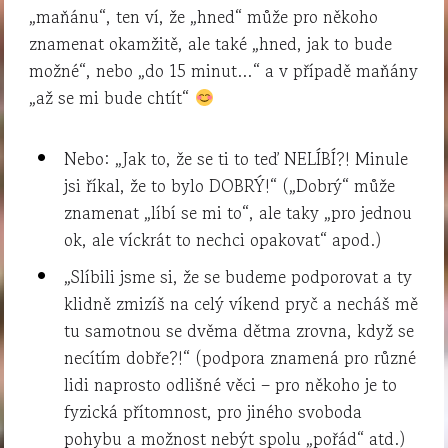
„maňánu“, ten ví, že „hned“ může pro někoho
znamenat okamžitě, ale také „hned, jak to bude
možné“, nebo „do 15 minut…“ a v případě maňány
„až se mi bude chtít“
Nebo: „Jak to, že se ti to teď NELÍBÍ?! Minule
jsi říkal, že to bylo DOBRÝ!“ („Dobrý“ může
znamenat „líbí se mi to“, ale taky „pro jednou
ok, ale víckrát to nechci opakovat“ apod.)
„Slíbili jsme si, že se budeme podporovat a ty
klidně zmizíš na celý víkend pryč a necháš mě
tu samotnou se dvěma dětma zrovna, když se
necítím dobře?!“ (podpora znamená pro různé
lidi naprosto odlišné věci – pro někoho je to
fyzická přítomnost, pro jiného svoboda
pohybu a možnost nebýt spolu „pořád“ atd.)