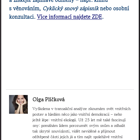
s věnováním,
Cyklický snový zápisník
nebo osobní
konzultaci.
Více informací najdete ZDE
.
Olga Plíčková
Vyškolena v transakční analýze zkoumám svět vnitřních
postav a hledám něco jako vnitřní demokracii – nebo
ještě lépe: vnitřní ekologii. Už 25 let mě také fascinují
sny: pomáhám lidem porozumět svým snům a odhalit
tak skryté souvislosti, vidět neviděné a přijmout
odštěpené části jejich já a tím najít spolehlivé vnitřní