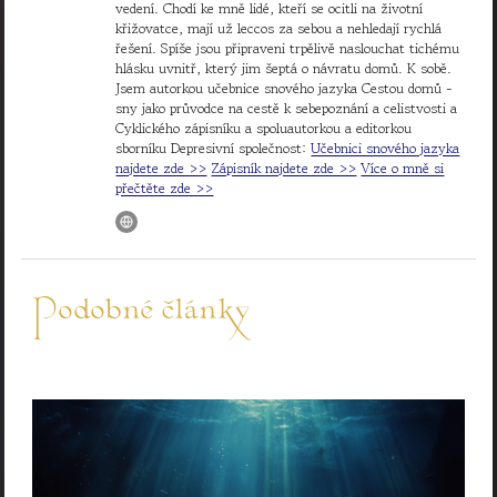
vedení. Chodí ke mně lidé, kteří se ocitli na životní
křižovatce, mají už leccos za sebou a nehledají rychlá
řešení. Spíše jsou připraveni trpělivě naslouchat tichému
hlásku uvnitř, který jim šeptá o návratu domů. K sobě.
Jsem autorkou učebnice snového jazyka Cestou domů -
sny jako průvodce na cestě k sebepoznání a celistvosti a
Cyklického zápisníku a spoluautorkou a editorkou
sborníku Depresivní společnost:
Učebnici snového jazyka
najdete zde >>
Zápisník najdete zde >>
Více o mně si
přečtěte zde >>
Podobné články