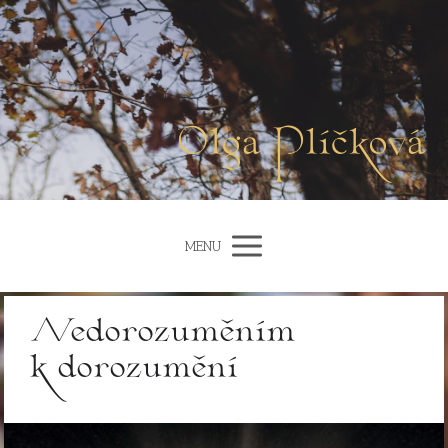
Olga Plíčková
MENU
Nedorozuměním
k dorozumění