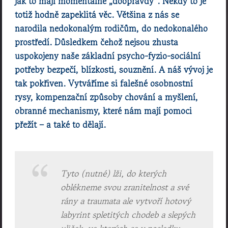
jak to mají momentálně „doopravdy“. Někdy to je
totiž hodně zapeklitá věc.
Většina z nás se
narodila nedokonalým rodičům, do nedokonalého
prostředí. Důsledkem čehož nejsou zhusta
uspokojeny naše základní psycho-fyzio-sociální
potřeby bezpečí, blízkosti, souznění. A náš vývoj je
tak pokřiven. Vytváříme si falešné osobnostní
rysy, kompenzační způsoby chování a myšlení,
obranné mechanismy, které nám mají pomoci
přežít – a také to dělají.
Tyto (nutné) lži, do kterých
oblékneme svou zranitelnost a své
rány a traumata ale vytvoří hotový
labyrint spletitých chodeb a slepých