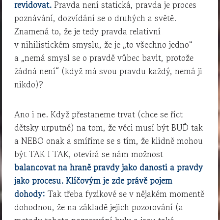
revidovat.
Pravda není statická, pravda je proces
poznávání, dozvídání se o druhých a světě.
Znamená to, že je tedy pravda relativní
v nihilistickém smyslu, že je „to všechno jedno“
a „nemá smysl se o pravdě vůbec bavit, protože
žádná není“ (když má svou pravdu každý, nemá ji
nikdo)?
Ano i ne. Když přestaneme trvat (chce se říct
dětsky urputně) na tom, že věci musí být BUĎ tak
a NEBO onak a smíříme se s tím, že klidně mohou
být TAK I TAK, otevírá se nám možnost
balancovat na hraně pravdy jako danosti a pravdy
jako procesu. Klíčovým je zde právě pojem
dohody:
Tak třeba fyzikové se v nějakém momentě
dohodnou, že na základě jejich pozorování (a