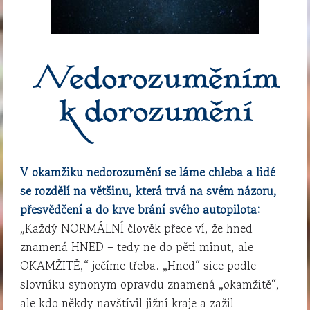
Nedorozuměním
k dorozumění
V okamžiku nedorozumění se láme chleba a lidé
se rozdělí na většinu, která trvá na svém názoru,
přesvědčení a do krve brání svého autopilota:
„Každý NORMÁLNÍ člověk přece ví, že hned
znamená HNED – tedy ne do pěti minut, ale
OKAMŽITĚ,“ ječíme třeba. „Hned“ sice podle
slovníku synonym opravdu znamená „okamžitě“,
ale kdo někdy navštívil jižní kraje a zažil