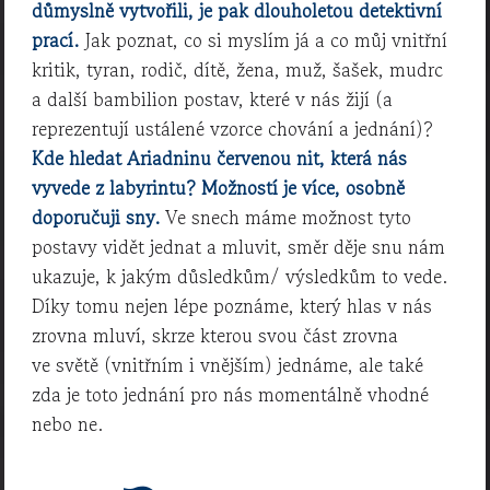
důmyslně vytvořili, je pak dlouholetou detektivní
prací.
Jak poznat, co si myslím já a co můj vnitřní
kritik, tyran, rodič, dítě, žena, muž, šašek, mudrc
a další bambilion postav, které v nás žijí (a
reprezentují ustálené vzorce chování a jednání)?
Kde hledat Ariadninu červenou nit, která nás
vyvede z labyrintu? Možností je více, osobně
doporučuji sny.
Ve snech máme možnost tyto
postavy vidět jednat a mluvit, směr děje snu nám
ukazuje, k jakým důsledkům/ výsledkům to vede.
Díky tomu nejen lépe poznáme, který hlas v nás
zrovna mluví, skrze kterou svou část zrovna
ve světě (vnitřním i vnějším) jednáme, ale také
zda je toto jednání pro nás momentálně vhodné
nebo ne.