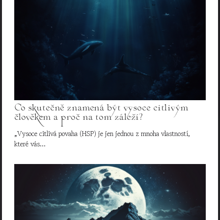
Co skutečně znamená být vysoce citlivým
člověkem a proč na tom záleží?
„Vysoce citlivá povaha (HSP) je jen jednou z mnoha vlastností,
které vás…