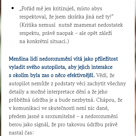
„Pořád mě jen kritizuješ, místo abys
respektoval, že jsem zkrátka jiná než ty!“
(Kritika nemusí nutně znamenat nedostatek
respektu, právě naopak – ale opět záleží
na konkrétní situaci.)
Menšina lidí nedorozumění vítá jako příležitost
vyladit svého autopilota, aby jejich interakce
s okolím byla zas o něco efektivnější.
Vědí, že
autopilot nemůže z podstaty věci zachytit všechny
detaily a možné interpretace dění a že jeho
průběžná údržba je a bude nezbytná. Chápou, že
v komunikaci ve skutečnosti není nic dané,
předem jasné a srozumitelné – a nedorozumění
berou jako signál, že pro takovou údržbu právě
nastal čas: