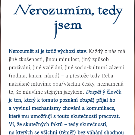
Nerozumím, tedy
jsem
Nerozumět si je totiž výchozí stav.
Každý z nás má
jiné zkušenosti, jinou minulost, jiný způsob
prožívání, jiné vzdělání, jiné socio-kulturní zázemí
(rodina, kmen, národ) – a přestože tedy třeba
nakrásně mluvíme oba/všichni česky, neznamená
to, že mluvíme stejným jazykem.
Dospěl
-ý člověk
je ten, který k tomuto poznání
dospěl
, přijal ho
a vyvinul mechanismy chování a komunikace,
které mu umožňují s touto skutečností pracovat.
Ví, že skutečných faktů – tedy skutečností,
na kterých se všichni (téměř) bez váhání shodnou