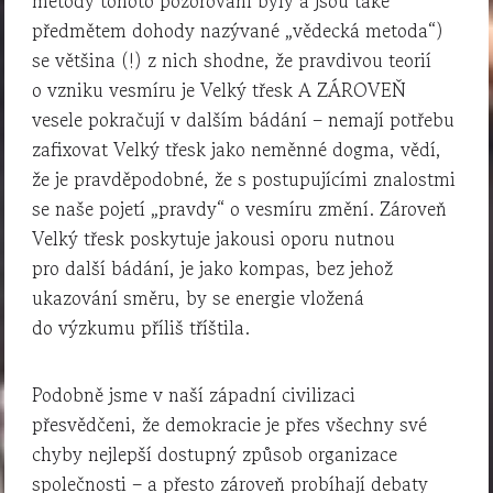
metody tohoto pozorování byly a jsou také
předmětem dohody nazývané „vědecká metoda“)
se většina (!) z nich shodne, že pravdivou teorií
o vzniku vesmíru je Velký třesk A ZÁROVEŇ
vesele pokračují v dalším bádání – nemají potřebu
zafixovat Velký třesk jako neměnné dogma, vědí,
že je pravděpodobné, že s postupujícími znalostmi
se naše pojetí „pravdy“ o vesmíru změní. Zároveň
Velký třesk poskytuje jakousi oporu nutnou
pro další bádání, je jako kompas, bez jehož
ukazování směru, by se energie vložená
do výzkumu příliš tříštila.
Podobně jsme v naší západní civilizaci
přesvědčeni, že demokracie je přes všechny své
chyby nejlepší dostupný způsob organizace
společnosti – a přesto zároveň probíhají debaty