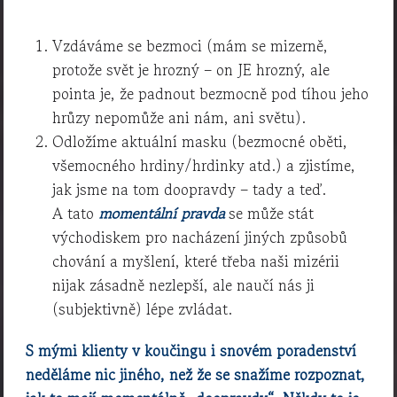
Vzdáváme se bezmoci (mám se mizerně,
protože svět je hrozný – on JE hrozný, ale
pointa je, že padnout bezmocně pod tíhou jeho
hrůzy nepomůže ani nám, ani světu).
Odložíme aktuální masku (bezmocné oběti,
všemocného hrdiny/hrdinky atd.) a zjistíme,
jak jsme na tom doopravdy – tady a teď.
A tato
momentální pravda
se může stát
východiskem pro nacházení jiných způsobů
chování a myšlení, které třeba naši mizérii
nijak zásadně nezlepší, ale naučí nás ji
(subjektivně) lépe zvládat.
S mými klienty v koučingu i snovém poradenství
neděláme nic jiného, než že se snažíme rozpoznat,