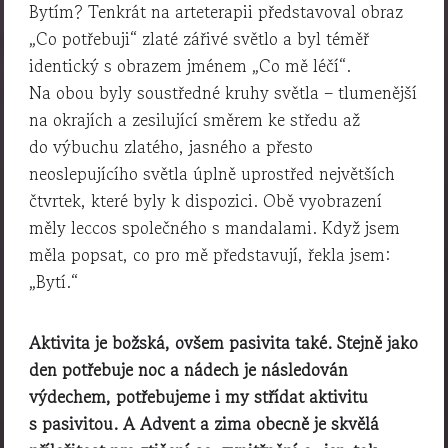
Bytím? Tenkrát na arteterapii představoval obraz
„Co potřebuji“ zlaté zářivé světlo a byl téměř
identický s obrazem jménem „Co mě léčí“.
Na obou byly soustředné kruhy světla – tlumenější
na okrajích a zesilující směrem ke středu až
do výbuchu zlatého, jasného a přesto
neoslepujícího světla úplně uprostřed největších
čtvrtek, které byly k dispozici. Obě vyobrazení
měly leccos společného s mandalami. Když jsem
měla popsat, co pro mě představují, řekla jsem:
„Bytí.“
Aktivita je božská, ovšem pasivita také. Stejně jako
den potřebuje noc a nádech je následován
výdechem, potřebujeme i my střídat aktivitu
s pasivitou. A Advent a zima obecně je skvělá