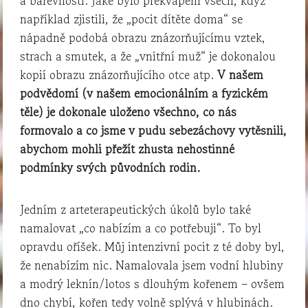
a barevností. Jaké bylo překvapení všech, když
například zjistili, že „pocit dítěte doma“ se
nápadně podobá obrazu znázorňujícímu vztek,
strach a smutek, a že „vnitřní muž“ je dokonalou
kopií obrazu znázorňujícího otce atp.
V našem
podvědomí (v našem emocionálním a fyzickém
těle) je dokonale uloženo všechno, co nás
formovalo a co jsme v pudu sebezáchovy vytěsnili,
abychom mohli přežít zhusta nehostinné
podmínky svých původních rodin.
Jedním z arteterapeutických úkolů bylo také
namalovat „co nabízím a co potřebuji“. To byl
opravdu oříšek. Můj intenzivní pocit z té doby byl,
že nenabízím nic. Namalovala jsem vodní hlubiny
a modrý leknín/lotos s dlouhým kořenem – ovšem
dno chybí, kořen tedy volně splývá v hlubinách.