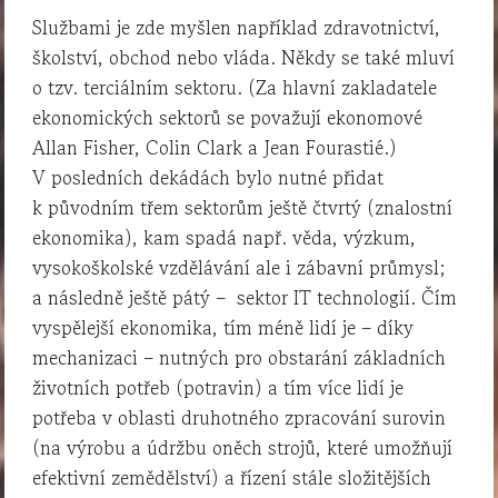
Službami je zde myšlen například zdravotnictví,
školství, obchod nebo vláda. Někdy se také mluví
o tzv. terciálním sektoru. (Za hlavní zakladatele
ekonomických sektorů se považují ekonomové
Allan Fisher, Colin Clark a Jean Fourastié.)
V posledních dekádách bylo nutné přidat
k původním třem sektorům ještě čtvrtý (znalostní
ekonomika), kam spadá např. věda, výzkum,
vysokoškolské vzdělávání ale i zábavní průmysl;
a následně ještě pátý – sektor IT technologií. Čím
vyspělejší ekonomika, tím méně lidí je – díky
mechanizaci – nutných pro obstarání základních
životních potřeb (potravin) a tím více lidí je
potřeba v oblasti druhotného zpracování surovin
(na výrobu a údržbu oněch strojů, které umožňují
efektivní zemědělství) a řízení stále složitějších