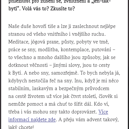
příležitost pro ztišení se, zvnitřnění a „jen-tak-
bytí“. Volá vás to? Zkusíte to?
Naše duše hovoří tiše a lze ji zaslechnout nejlépe
stranou od všeho vnitřního i vnějšího ruchu.
Meditace, jógová praxe, půsty, pobyty ve tmě,
práce se sny, modlitba, kontemplace, putování –
to všechno a mnoho dalšího jsou způsoby, jak se
dotknout věčnosti – jinými slovy, jsou to cesty
k Bytí. A nebo sny, samozřejmě. To bych nebyla já,
kdybych nestočila řeč na sny. Inu, když je mi něco
stabilním, laskavým a bezpečným průvodcem
na cestě životem už více jak čtvrt století, člověk si
nemůže pomoct a má chuť to šířit dál. Kdo ví,
třeba i vás mohou sny takto doprovázet.
Více
informací najdete zde
. A přeju vám advent takový,
jaký chcete!