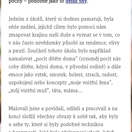
pocity – podobně jako to
dělají sny
.
Jedním z úkolů, který si dodnes pamatuji, byla
série zadání, jejichž cílem bylo pomoci nám
zmapovat krajinu naší duše a vyznat se v tom, co
v nás často nevědomky působí za tendence, vlivy
a pnutí. Součástí tohoto úkolu bylo například
namalovat „pocit dítěte doma“ (rozuměj pocit nás
coby dítěte, kdysi doma, v původní rodině) a dále
emoce jako vztek, smutek, bolest, strach, radost,
uspokojení nebo koncepty „moje vnitřní žena“,
„můj vnitřní muž“, táta, máma…
Malovali jsme a povídali, sdíleli a pracovali a na
konci složili všechny obrazy k sobě tak, aby byly
u sebe ty, které si byly podobné technikou