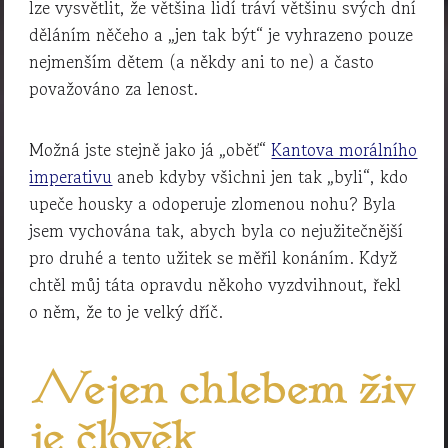
lze vysvětlit, že většina lidí tráví většinu svých dní
děláním něčeho a „jen tak být“ je vyhrazeno pouze
nejmenším dětem (a někdy ani to ne) a často
považováno za lenost.
Možná jste stejně jako já „oběť“
Kantova morálního
imperativu
aneb kdyby všichni jen tak „byli“, kdo
upeče housky a odoperuje zlomenou nohu? Byla
jsem vychována tak, abych byla co nejužitečnější
pro druhé a tento užitek se měřil konáním. Když
chtěl můj táta opravdu někoho vyzdvihnout, řekl
o něm, že to je velký dříč.
Nejen chlebem živ
je člověk