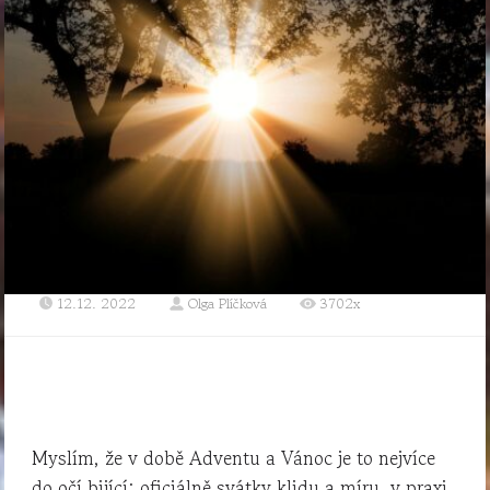
12.12. 2022
Olga Plíčková
3702x
Myslím, že v době Adventu a Vánoc je to nejvíce
do očí bijící: oficiálně svátky klidu a míru, v praxi