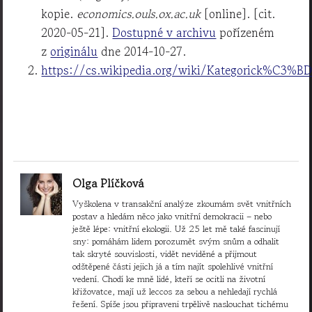
kopie.
economics.ouls.ox.ac.uk
[online]. [cit.
2020-05-21].
Dostupné v archivu
pořízeném
z
originálu
dne 2014-10-27.
https://cs.wikipedia.org/wiki/Kategorick%C3%B
Olga Plíčková
Vyškolena v transakční analýze zkoumám svět vnitřních
postav a hledám něco jako vnitřní demokracii – nebo
ještě lépe: vnitřní ekologii. Už 25 let mě také fascinují
sny: pomáhám lidem porozumět svým snům a odhalit
tak skryté souvislosti, vidět neviděné a přijmout
odštěpené části jejich já a tím najít spolehlivé vnitřní
vedení. Chodí ke mně lidé, kteří se ocitli na životní
křižovatce, mají už leccos za sebou a nehledají rychlá
řešení. Spíše jsou připraveni trpělivě naslouchat tichému