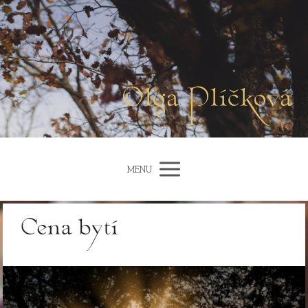
Olga Plíčková
MENU
Cena bytí