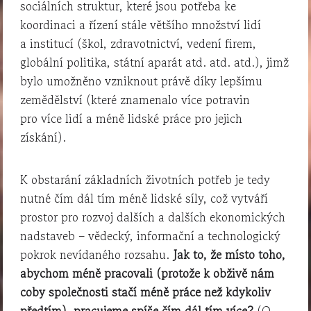
sociálních struktur, které jsou potřeba ke
koordinaci a řízení stále většího množství lidí
a institucí (škol, zdravotnictví, vedení firem,
globální politika, státní aparát atd. atd. atd.), jimž
bylo umožněno vzniknout právě díky lepšímu
zemědělství (které znamenalo více potravin
pro více lidí a méně lidské práce pro jejich
získání).
K obstarání základních životních potřeb je tedy
nutné čím dál tím méně lidské síly, což vytváří
prostor pro rozvoj dalších a dalších ekonomických
nadstaveb – vědecký, informační a technologický
pokrok nevídaného rozsahu.
Jak to, že místo toho,
abychom méně pracovali (protože k obživě nám
coby společnosti stačí méně práce než kdykoliv
předtím), pracujeme spíše čím dál tím více?
(O