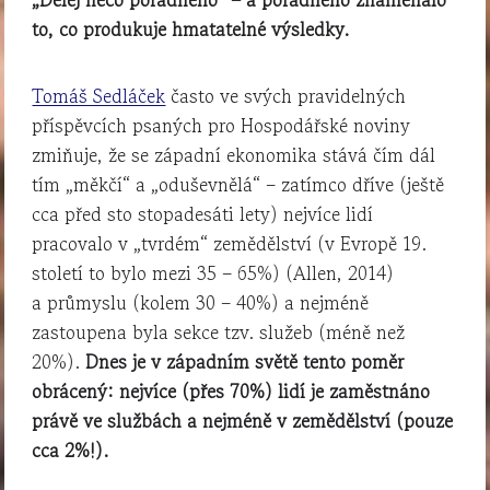
to, co produkuje hmatatelné výsledky.
Tomáš Sedláček
často ve svých pravidelných
příspěvcích psaných pro Hospodářské noviny
zmiňuje, že se západní ekonomika stává čím dál
tím „měkčí“ a „oduševnělá“ – zatímco dříve (ještě
cca před sto stopadesáti lety) nejvíce lidí
pracovalo v „tvrdém“ zemědělství (v Evropě 19.
století to bylo mezi 35 – 65%) (Allen, 2014)
a průmyslu (kolem 30 – 40%) a nejméně
zastoupena byla sekce tzv. služeb (méně než
20%).
Dnes je v západním světě tento poměr
obrácený: nejvíce (přes 70%) lidí je zaměstnáno
právě ve službách a nejméně v zemědělství (pouze
cca 2%!).