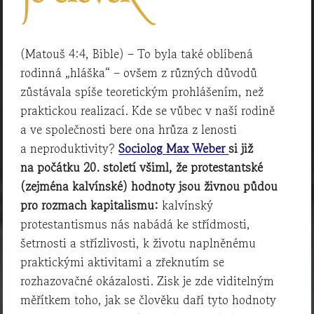
(Matouš 4:4, Bible) – To byla také oblíbená
rodinná „hláška“ – ovšem z různých důvodů
zůstávala spíše teoretickým prohlášením, než
praktickou realizací. Kde se vůbec v naší rodině
a ve společnosti bere ona hrůza z lenosti
a neproduktivity?
Sociolog Max Weber
si již
na počátku 20. století všiml, že protestantské
(zejména kalvínské) hodnoty jsou živnou půdou
pro rozmach kapitalismu:
kalvínský
protestantismus nás nabádá ke střídmosti,
šetrnosti a střízlivosti, k životu naplněnému
praktickými aktivitami a zřeknutím se
rozhazovačné okázalosti. Zisk je zde viditelným
měřítkem toho, jak se člověku daří tyto hodnoty