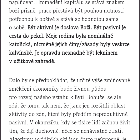
naplňovat. Hromadění kapitálu se stává znakem
boží přízně, práce přestává být pouhou nutností
potřebnou k obživě a stává se hodnotou sama
o sobě.
Být aktivní je doslova Boží. Být pasivní je
cesta do pekel. Moje rodina byla nominálně
katolická, nicméně jejich činy/zásady byly veskrze
kalvínské. Je opravdu nesnadné být leknínem
v užitkové zahradě.
Dalo by se předpokládat, že určité výše zmiňované
změkčení ekonomiky bude živnou půdou
pro rozvoj našeho vztahu k Bytí. Bohužel se ale
zdá, že tomu tak není, že jsme jen rozšířili oblast
aktivity do zón, které byly předtím neproduktivně
pasivní. V okamžiku, kdy se tisíce lidí začnou živit
tím, že žijí duchovně, něco se nenávratně ztratí.
Algoritmy sociálních sítí jsou často neúprosné: je