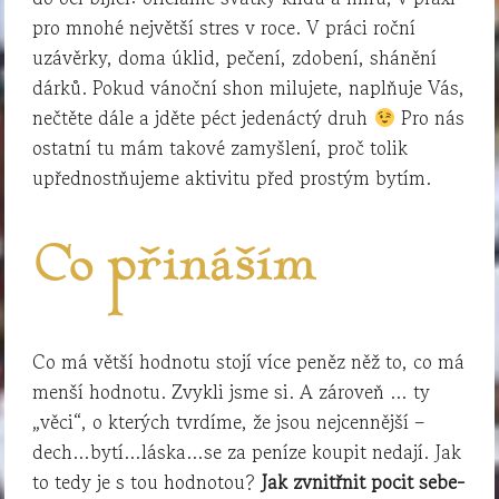
pro mnohé největší stres v roce. V práci roční
uzávěrky, doma úklid, pečení, zdobení, shánění
dárků. Pokud vánoční shon milujete, naplňuje Vás,
nečtěte dále a jděte péct jedenáctý druh
Pro nás
ostatní tu mám takové zamyšlení, proč tolik
upřednostňujeme aktivitu před prostým bytím.
Co přináším
Co má větší hodnotu stojí více peněz něž to, co má
menší hodnotu. Zvykli jsme si. A zároveň … ty
„věci“, o kterých tvrdíme, že jsou nejcennější –
dech…bytí…láska…se za peníze koupit nedají. Jak
to tedy je s tou hodnotou?
Jak zvnitřnit pocit sebe-