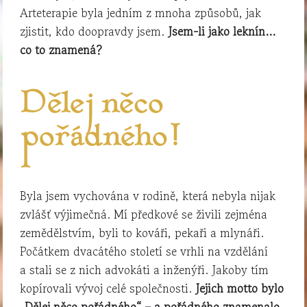
Arteterapie byla jedním z mnoha způsobů, jak
zjistit, kdo doopravdy jsem.
Jsem-li jako leknín…
co to znamená?
Dělej něco
pořádného!
Byla jsem vychována v rodině, která nebyla nijak
zvlášť výjimečná. Mí předkové se živili zejména
zemědělstvím, byli to kováři, pekaři a mlynáři.
Počátkem dvacátého století se vrhli na vzdělání
a stali se z nich advokáti a inženýři. Jakoby tím
kopírovali vývoj celé společnosti.
Jejich motto bylo
„Dělej něco pořádného“ – a pořádného znamenalo