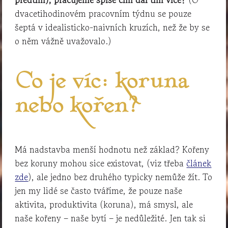
dvacetihodinovém pracovním týdnu se pouze
šeptá v idealisticko-naivních kruzích, než že by se
o něm vážně uvažovalo.)
Co je víc: koruna
nebo kořen?
Má nadstavba menší hodnotu než základ? Kořeny
bez koruny mohou sice existovat, (viz třeba
článek
zde
), ale jedno bez druhého typicky nemůže žít. To
jen my lidé se často tváříme, že pouze naše
aktivita, produktivita (koruna), má smysl, ale
naše kořeny – naše bytí – je nedůležité. Jen tak si