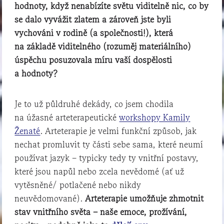
hodnoty, když nenabízíte světu viditelně nic, co by
se dalo vyvážit zlatem a zároveň jste byli
vychováni v rodině (a společnosti!), která
na základě viditelného (rozuměj materiálního)
úspěchu posuzovala míru vaší dospělosti
a hodnoty?
Je to už půldruhé dekády, co jsem chodila
na úžasné arteterapeutické
workshopy Kamily
Ženaté
. Arteterapie je velmi funkční způsob, jak
nechat promluvit ty části sebe sama, které neumí
používat jazyk – typicky tedy ty vnitřní postavy,
které jsou napůl nebo zcela nevědomé (ať už
vytěsněné/ potlačené nebo nikdy
neuvědomované).
Arteterapie umožňuje zhmotnit
stav vnitřního světa – naše emoce, prožívání,