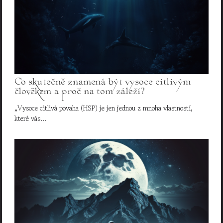
Co skutečně znamená být vysoce citlivým
člověkem a proč na tom záleží?
„Vysoce citlivá povaha (HSP) je jen jednou z mnoha vlastností,
které vás…