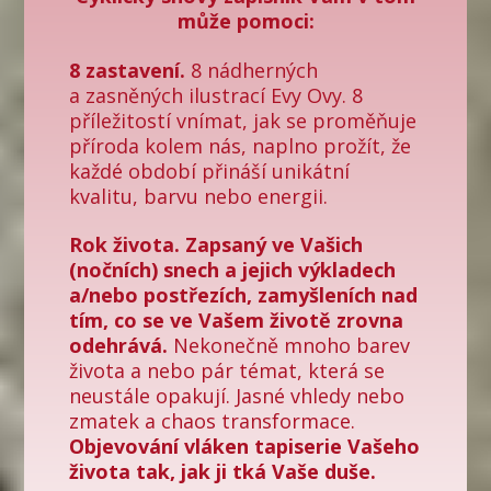
může pomoci:
8 zastavení.
8 nádherných
a zasněných ilustrací Evy Ovy. 8
příležitostí vnímat, jak se proměňuje
příroda kolem nás, naplno prožít, že
každé období přináší unikátní
kvalitu, barvu nebo energii.
Rok života.
Zapsaný ve Vašich
(nočních) snech a jejich výkladech
a/nebo postřezích, zamyšleních nad
tím, co se ve Vašem životě zrovna
odehrává.
Nekonečně mnoho barev
života a nebo pár témat, která se
neustále opakují. Jasné vhledy nebo
zmatek a chaos transformace.
Objevování vláken tapiserie Vašeho
života tak, jak ji tká Vaše duše.