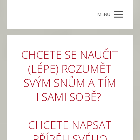
MENU
CHCETE SE NAUČIT
(LÉPE) ROZUMĚT
SVÝM SNŮM A TÍM
I SAMI SOBĚ?
CHCETE NAPSAT
PŘÍBĚH SVÉHO