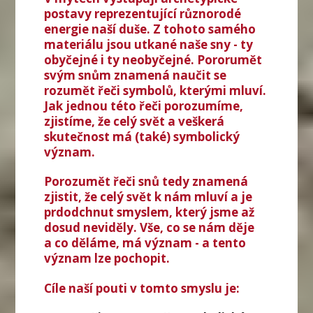
postavy reprezentující různorodé
energie naší duše. Z tohoto samého
materiálu jsou utkané naše sny - ty
obyčejné i ty neobyčejné. Pororumět
svým snům znamená naučit se
rozumět řeči symbolů, kterými mluví.
Jak jednou této řeči porozumíme,
zjistíme, že celý svět a veškerá
skutečnost má (také) symbolický
význam.
Porozumět řeči snů tedy znamená
zjistit, že celý svět k nám mluví a je
prdodchnut smyslem, který jsme až
dosud neviděly. Vše, co se nám děje
a co děláme, má význam - a tento
význam lze pochopit.
Cíle naší pouti v tomto smyslu je: