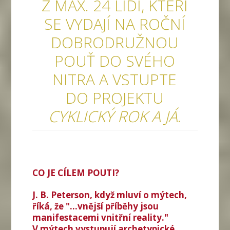
Z MAX. 24 LIDÍ, KTEŘÍ
SE VYDAJÍ NA ROČNÍ
DOBRODRUŽNOU
POUŤ DO SVÉHO
NITRA A VSTUPTE
DO PROJEKTU
CYKLICKÝ ROK A JÁ
.
CO JE CÍLEM POUTI?
J. B. Peterson, když mluví o mýtech,
říká, že "...vnější příběhy jsou
manifestacemi vnitřní reality."
V mýtech vystupují archetypické