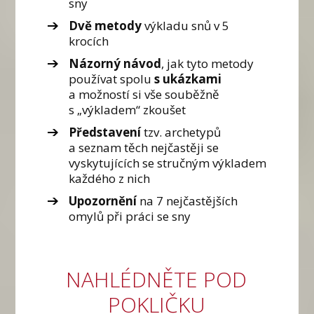
sny
Dvě metody
výkladu snů v 5
krocích
Názorný návod
, jak tyto metody
používat spolu
s ukázkami
a možností si vše souběžně
s „výkladem“ zkoušet
Představení
tzv. archetypů
a seznam těch nejčastěji se
vyskytujících se stručným výkladem
každého z nich
Upozornění
na 7 nejčastějších
omylů při práci se sny
NAHLÉDNĚTE POD
POKLIČKU