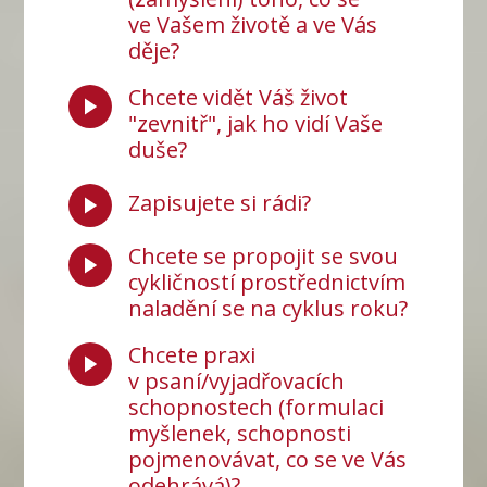
ve Vašem životě a ve Vás
děje?
Chcete vidět Váš život
"zevnitř", jak ho vidí Vaše
duše?
Zapisujete si rádi?
Chcete se propojit se svou
cykličností prostřednictvím
naladění se na cyklus roku?
Chcete praxi
v psaní/vyjadřovacích
schopnostech (formulaci
myšlenek, schopnosti
pojmenovávat, co se ve Vás
odehrává)?