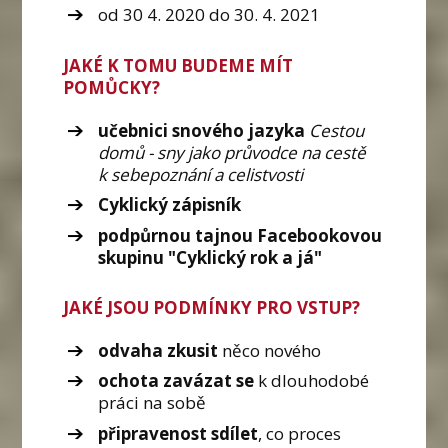
od 30 4. 2020 do 30. 4. 2021
JAKÉ K TOMU BUDEME MÍT
POMŮCKY?
učebnici snového jazyka
Cestou
domů - sny jako průvodce na cestě
k sebepoznání a celistvosti
Cyklický zápisník
podpůrnou tajnou Facebookovou
skupinu "Cyklický rok a já"
JAKÉ JSOU PODMÍNKY PRO VSTUP?
odvaha zkusit
něco nového
ochota zavázat se
k dlouhodobé
práci na sobě
připravenost sdílet
, co proces