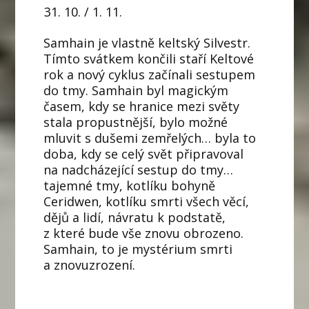
10. / 1. 11.
Samhain je vlastně keltský Silvestr.
Tímto svátkem končili staří Keltové
rok a nový cyklus začínali sestupem
do tmy. Samhain byl magickým
časem, kdy se hranice mezi světy
stala propustnější, bylo možné
mluvit s dušemi zemřelých… byla to
doba, kdy se celý svět připravoval
na nadcházející sestup do tmy…
tajemné tmy, kotlíku bohyně
Ceridwen, kotlíku smrti všech věcí,
dějů a lidí, návratu k podstatě,
z které bude vše znovu obrozeno.
Samhain, to je mystérium smrti
a znovuzrození.