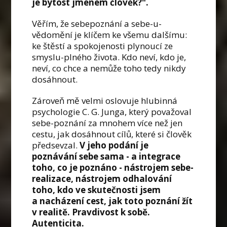
je bytost jménem člověk?".
Věřím, že sebepoznání a sebe-u-
vědomění je klíčem ke všemu dalšímu:
ke štěstí a spokojenosti plynoucí ze
smyslu-plného života. Kdo neví, kdo je,
neví, co chce a nemůže toho tedy nikdy
dosáhnout.
Zároveň mě velmi oslovuje hlubinná
psychologie C. G. Junga, který považoval
sebe-poznání za mnohem více než jen
cestu, jak dosáhnout cílů, které si člověk
předsevzal.
V jeho podání je
poznávání sebe sama - a integrace
toho, co je poznáno - nástrojem sebe-
realizace, nástrojem odhalování
toho, kdo ve skutečnosti jsem
a nacházení cest, jak toto poznání žít
v realitě. Pravdivost k sobě.
Autenticita.