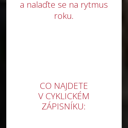
a nalaďte se na rytmus
roku.
Když porozumíte svým
snům, získáváte:
CO NAJDETE
V CYKLICKÉM
ZÁPISNÍKU: