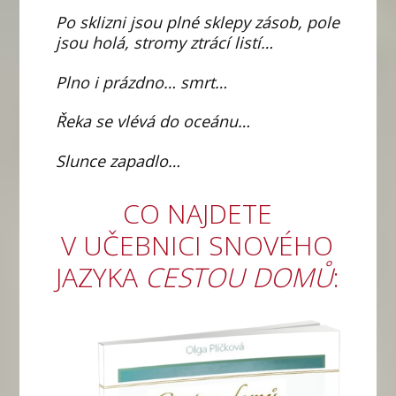
Po sklizni jsou plné sklepy zásob, pole
jsou holá, stromy ztrácí listí…
Plno i prázdno… smrt…
Řeka se vlévá do oceánu…
Slunce zapadlo…
CO NAJDETE
V UČEBNICI SNOVÉHO
JAZYKA
CESTOU DOMŮ
: