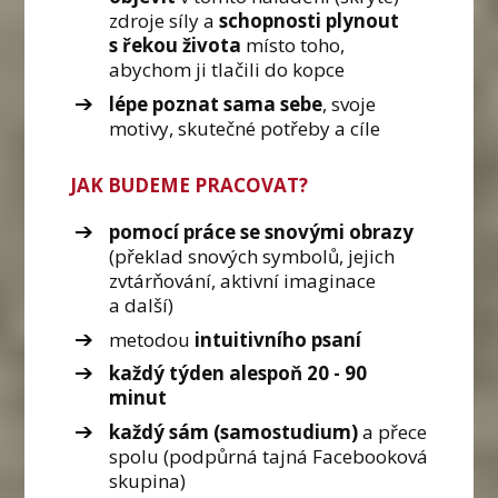
zdroje síly a
schopnosti plynout
s řekou života
místo toho,
abychom ji tlačili do kopce
lépe poznat sama sebe
, svoje
motivy, skutečné potřeby a cíle
JAK BUDEME PRACOVAT?
pomocí práce se snovými obrazy
(překlad snových symbolů, jejich
zvtárňování, aktivní imaginace
a další)
metodou
intuitivního psaní
každý týden alespoň 20 - 90
minut
každý sám (samostudium)
a přece
spolu (podpůrná tajná Facebooková
skupina)