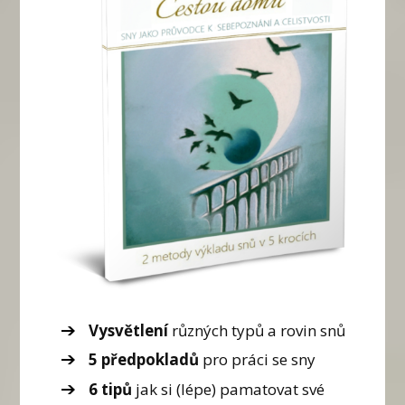
Vysvětlení
různých typů a rovin snů
5 předpokladů
pro práci se sny
6 tipů
jak si (lépe) pamatovat své