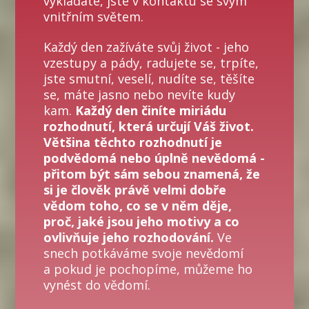
vykládáte, jste v kontaktu se svým
vnitřním světem.
Každý den zažíváte svůj život - jeho
vzestupy a pády, radujete se, trpíte,
jste smutní, veselí, nudíte se, těšíte
se, máte jasno nebo nevíte kudy
kam.
Každý den činíte miriádu
rozhodnutí, která určují Váš život.
Většina těchto rozhodnutí je
podvědomá nebo úplně nevědomá -
přitom být sám sebou znamená, že
si je člověk právě velmi dobře
vědom toho, co se v něm děje,
proč, jaké jsou jeho motivy a co
ovlivňuje jeho rozhodování.
Ve
snech potkáváme svoje nevědomí
a pokud je pochopíme, můžeme ho
vynést do vědomí.