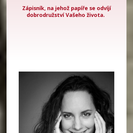
Zápisník, na jehož papíře se odvíjí
dobrodružství Vašeho života.