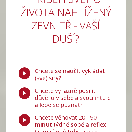
ŽIVOTA NAHLÍŽENÝ
ZEVNITŘ - VAŠÍ
DUŠÍ?
Chcete se naučit vykládat
(své) sny?
Chcete výrazně posílit
důvěru v sebe a svou intuici
a lépe se poznat?
Chcete věnovat 20 - 90
minut týdně sobě a reflexi
(zamyšlení) toho, co se