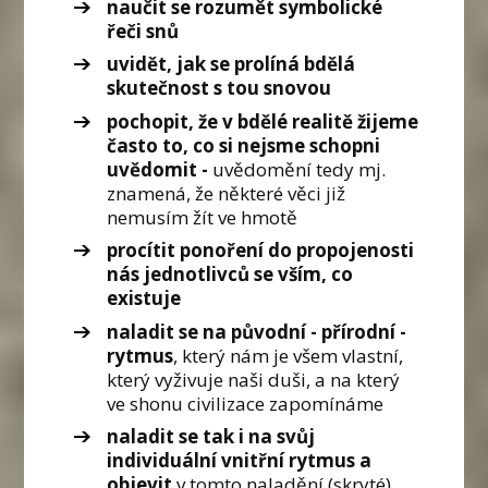
naučit se rozumět symbolické
řeči snů
uvidět, jak se prolíná bdělá
skutečnost s tou snovou
pochopit, že v bdělé realitě žijeme
často to, co si nejsme schopni
uvědomit -
uvědomění tedy mj.
znamená, že některé věci již
nemusím žít ve hmotě
procítit ponoření do propojenosti
nás jednotlivců se vším, co
existuje
naladit se na původní - přírodní -
rytmus
, který nám je všem vlastní,
který vyživuje naši duši, a na který
ve shonu civilizace zapomínáme
naladit se tak i na svůj
individuální vnitřní rytmus
a
objevit
v tomto naladění (skryté)