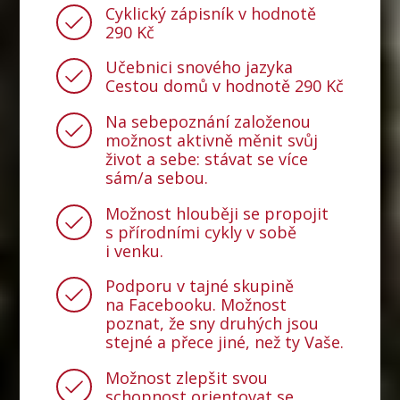
Cyklický zápisník v hodnotě
290 Kč
Učebnici snového jazyka
Cestou domů v hodnotě 290 Kč
Na sebepoznání založenou
možnost aktivně měnit svůj
život a sebe: stávat se více
sám/a sebou.
Možnost hlouběji se propojit
s přírodními cykly v sobě
i venku.
Podporu v tajné skupině
na Facebooku. Možnost
poznat, že sny druhých jsou
stejné a přece jiné, než ty Vaše.
Možnost zlepšit svou
schopnost orientovat se