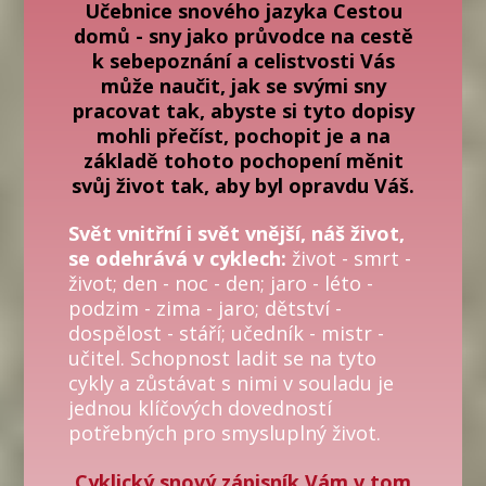
Učebnice snového jazyka Cestou
domů - sny jako průvodce na cestě
k sebepoznání a celistvosti Vás
může naučit, jak se svými sny
pracovat tak, abyste si tyto dopisy
mohli přečíst, pochopit je a na
základě tohoto pochopení měnit
svůj život tak, aby byl opravdu Váš.
Svět vnitřní i svět vnější, náš život,
se odehrává v cyklech:
život - smrt -
život; den - noc - den; jaro - léto -
podzim - zima - jaro; dětství -
dospělost - stáří; učedník - mistr -
učitel. Schopnost ladit se na tyto
cykly a zůstávat s nimi v souladu je
jednou klíčových dovedností
potřebných pro smysluplný život.
Cyklický snový zápisník Vám v tom